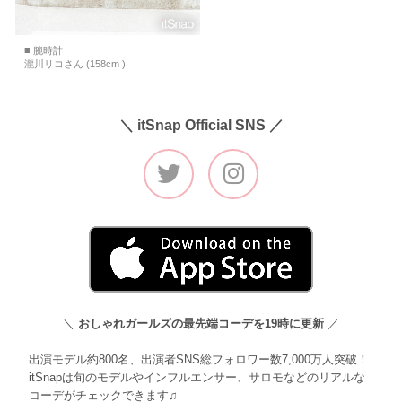
■ 腕時計
瀧川リコさん (158cm )
＼ itSnap Official SNS ／
＼
おしゃれガールズの最先端コーデを19時に更新
／
出演モデル約800名、出演者SNS総フォロワー数7,000万人突破！
itSnapは旬のモデルやインフルエンサー、サロモなどのリアルな
コーデがチェックできます♫