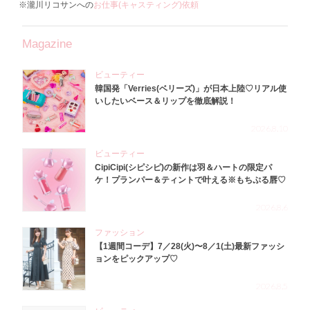
※瀧川リコサンへの
お仕事(キャスティング)依頼
Magazine
ビューティー
韓国発「Verries(ベリーズ)」が日本上陸♡リアル使
いしたいベース＆リップを徹底解説！
2026.8.10
ビューティー
CipiCipi(シピシピ)の新作は羽＆ハートの限定パ
ケ！プランパー＆ティントで叶える※もちぷる唇♡
2026.8.6
ファッション
【1週間コーデ】7／28(火)〜8／1(土)最新ファッシ
ョンをピックアップ♡
2026.8.5