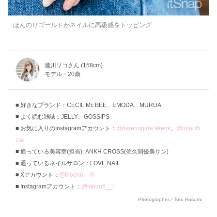
ほんのりゴールドがネイルに高級感をトッピング
瀧川リコさん (158cm)
モデル・20歳
好きなブランド：CECIL Mc BEE、EMODA、MURUA
よく読む雑誌：JELLY、GOSSIPS
お気に入りのInstagramアカウント：
@darenogare.akemi
、
@rolaoffi
cial
通っている美容室(担当): ANKH CROSS(佐久間優美サン)
通っているネイルサロン：LOVE NAIL
Xアカウント：
@Moon6__R
Instagramアカウント：
@moon6__r
Photographer／Toru Hasumi