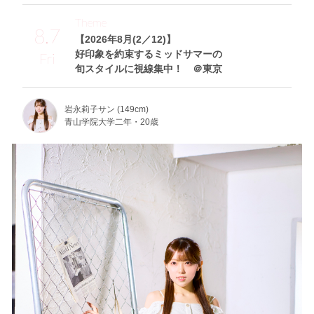
Theme
8.7
【2026年8月(2／12)】
好印象を約束するミッドサマーの
Fri
旬スタイルに視線集中！ ＠東京
岩永莉子サン (149cm)
青山学院大学二年・20歳