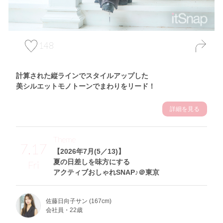
148
計算された縦ラインでスタイルアップした
美シルエットモノトーンでまわりをリード！
詳細を見る
Theme
7.17
【2026年7月(5／13)】
夏の日差しを味方にする
Fri
アクティブおしゃれSNAP♪＠東京
佐藤日向子サン (167cm)
会社員・22歳