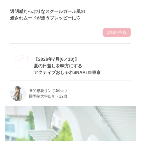
透明感たっぷりなスクールガール風の
愛されムードが漂うプレッピーに♡
詳細を見る
Theme
7.21
【2026年7月(6／13)】
夏の日差しを味方にする
Tue
アクティブおしゃれSNAP♪＠東京
昼間彩花サン (156cm)
國學院大學四年・22歳