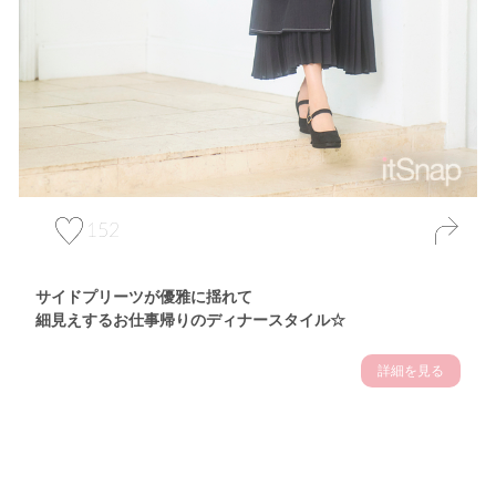
152
サイドプリーツが優雅に揺れて
細見えするお仕事帰りのディナースタイル☆
詳細を見る
Theme
7.14
"【2026年7月(4／13)】
夏の日差しを味方にする
Tue