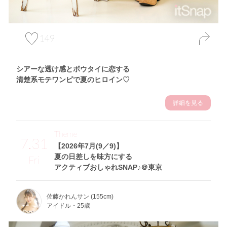
149
シアーな透け感とボウタイに恋する
清楚系モテワンピで夏のヒロイン♡
詳細を見る
Theme
7.31
【2026年7月(9／9)】
夏の日差しを味方にする
Fri
アクティブおしゃれSNAP♪＠東京
佐藤かれんサン (155cm)
アイドル・25歳