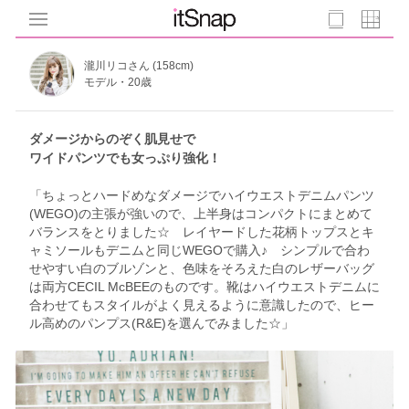
瀧川リコさん (158cm)
モデル・20歳
ダメージからのぞく肌見せで
ワイドパンツでも女っぷり強化！
「ちょっとハードめなダメージでハイウエストデニムパンツ
(WEGO)の主張が強いので、上半身はコンパクトにまとめて
バランスをとりました☆ レイヤードした花柄トップスとキ
ャミソールもデニムと同じWEGOで購入♪ シンプルで合わ
せやすい白のブルゾンと、色味をそろえた白のレザーバッグ
は両方CECIL McBEEのものです。靴はハイウエストデニムに
合わせてもスタイルがよく見えるように意識したので、ヒー
ル高めのパンプス(R&E)を選んでみました☆」