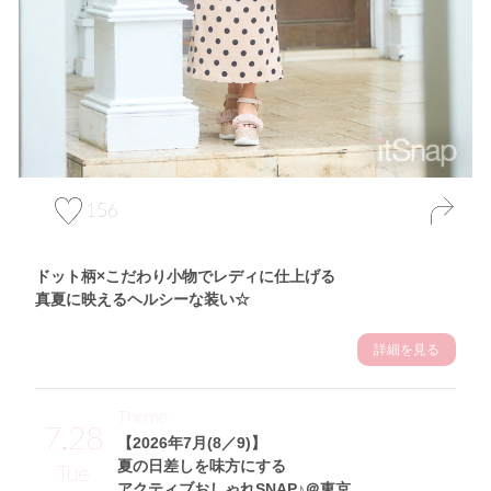
156
ドット柄×こだわり小物でレディに仕上げる
真夏に映えるヘルシーな装い☆
詳細を見る
Theme
7.28
【2026年7月(8／9)】
夏の日差しを味方にする
Tue
アクティブおしゃれSNAP♪＠東京