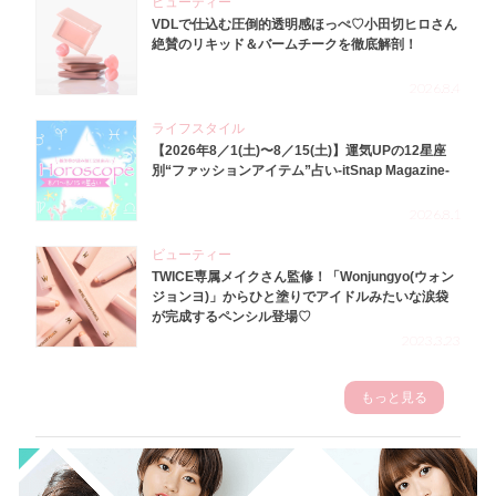
ビューティー
VDLで仕込む圧倒的透明感ほっぺ♡小田切ヒロさん
絶賛のリキッド＆バームチークを徹底解剖！
2026.8.4
ライフスタイル
【2026年8／1(土)〜8／15(土)】運気UPの12星座
別“ファッションアイテム”占い-itSnap Magazine-
2026.8.1
ビューティー
TWICE専属メイクさん監修！「Wonjungyo(ウォン
ジョンヨ)」からひと塗りでアイドルみたいな涙袋
が完成するペンシル登場♡
2023.3.23
もっと見る