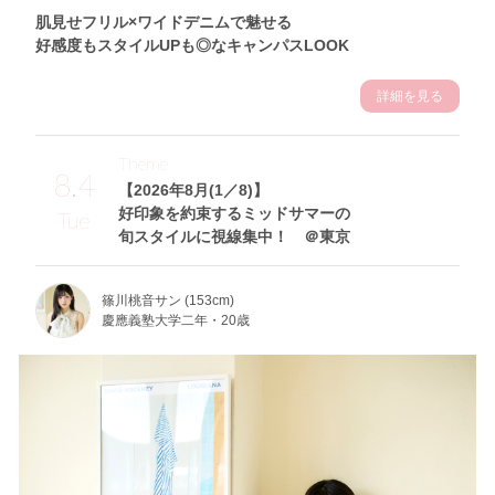
肌見せフリル×ワイドデニムで魅せる
好感度もスタイルUPも◎なキャンパスLOOK
詳細を見る
Theme
8.4
【2026年8月(1／8)】
好印象を約束するミッドサマーの
Tue
旬スタイルに視線集中！ ＠東京
篠川桃音サン (153cm)
慶應義塾大学二年・20歳