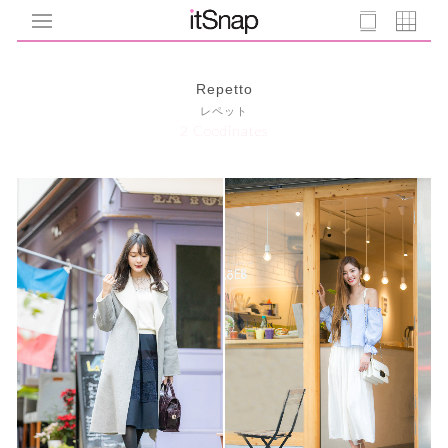
Repetto
レペット
2 Coodinates