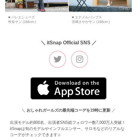
■ バレエシューズ
■ エナメルパンプス
怜奈サン (166cm )
宮崎さやかサン (168cm )
＼ itSnap Official SNS ／
＼
おしゃれガールズの最先端コーデを19時に更新
／
出演モデル約800名、出演者SNS総フォロワー数7,000万人突破！
itSnapは旬のモデルやインフルエンサー、サロモなどのリアルな
コーデがチェックできます♫