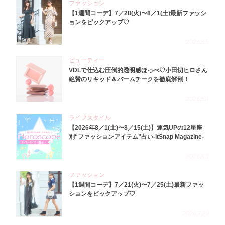
ファッション
【1週間コーデ】7／28(火)〜8／1(土)最新ファッシ
ョンをピックアップ♡
2026.8.5
ビューティー
VDLで仕込む圧倒的透明感ほっぺ♡小田切ヒロさん
絶賛のリキッド＆バームチークを徹底解剖！
2026.8.4
ライフスタイル
【2026年8／1(土)〜8／15(土)】運気UPの12星座
別“ファッションアイテム”占い-itSnap Magazine-
2026.8.1
ファッション
【1週間コーデ】7／21(火)〜7／25(土)最新ファッ
ションをピックアップ♡
2026.7.29