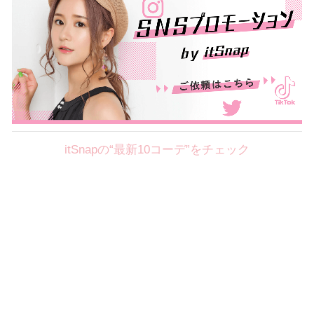
itSnapの“最新10コーデ”をチェック
Theme
8.7
【2026年8月(2／12)】
好印象を約束するミッドサマーの
Fri
旬スタイルに視線集中！ ＠東京
岩永莉子サン (149cm)
青山学院大学二年・20歳