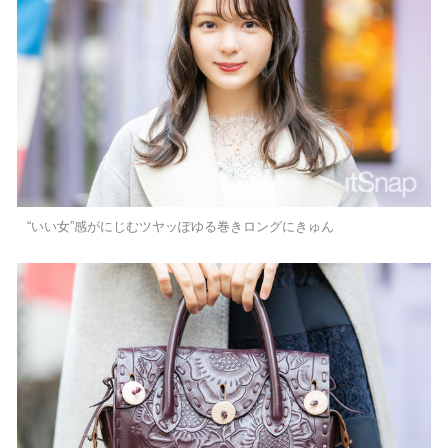
“いい女”感がにじむツヤッぽゆる巻きロングにきゅん