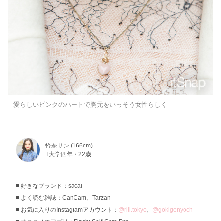
愛らしいピンクのハートで胸元をいっそう女性らしく
怜奈サン (166cm)
T大学四年・22歳
好きなブランド：sacai
よく読む雑誌：CanCam、Tarzan
お気に入りのInstagramアカウント：
@rili.tokyo
、
@gokigenyoch