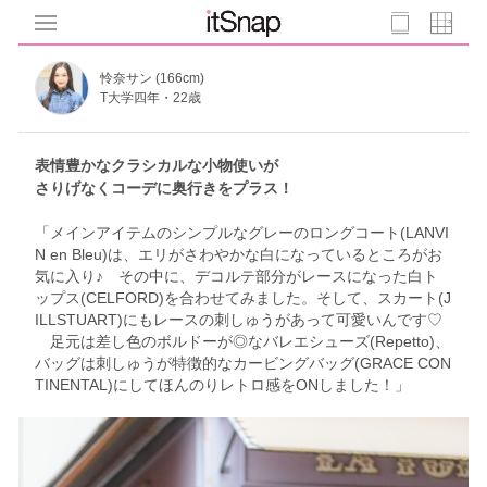
怜奈サン (166cm)
T大学四年・22歳
表情豊かなクラシカルな小物使いが
さりげなくコーデに奥行きをプラス！
「メインアイテムのシンプルなグレーのロングコート(LANVI
N en Bleu)は、エリがさわやかな白になっているところがお
気に入り♪ その中に、デコルテ部分がレースになった白ト
ップス(CELFORD)を合わせてみました。そして、スカート(J
ILLSTUART)にもレースの刺しゅうがあって可愛いんです♡
足元は差し色のボルドーが◎なバレエシューズ(Repetto)、
バッグは刺しゅうが特徴的なカービングバッグ(GRACE CON
TINENTAL)にしてほんのりレトロ感をONしました！」