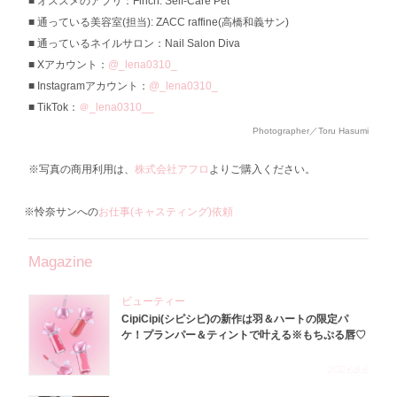
オススメのアプリ：Finch: Self-Care Pet
通っている美容室(担当): ZACC raffine(高橋和義サン)
通っているネイルサロン：Nail Salon Diva
Xアカウント：
@_lena0310_
Instagramアカウント：
@_lena0310_
TikTok：
＠_lena0310__
Photographer／Toru Hasumi
※写真の商用利用は、
株式会社アフロ
よりご購入ください。
※怜奈サンへの
お仕事(キャスティング)依頼
Magazine
ビューティー
CipiCipi(シピシピ)の新作は羽＆ハートの限定パ
ケ！プランパー＆ティントで叶える※もちぷる唇♡
2026.8.6