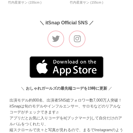
竹内星菜サン (155cm )
竹内星菜サン (155cm )
＼ itSnap Official SNS ／
＼
おしゃれガールズの最先端コーデを19時に更新
／
出演モデル約800名、出演者SNS総フォロワー数7,000万人突破！
itSnapは旬のモデルやインフルエンサー、サロモなどのリアルな
コーデがチェックできます♫
アプリだとお気に入りコーデをit(ブックマーク)して自分だけのア
ルバムをつくれたり、
縦スクロールで次々と写真が見れるので、まるでInstagramのよう