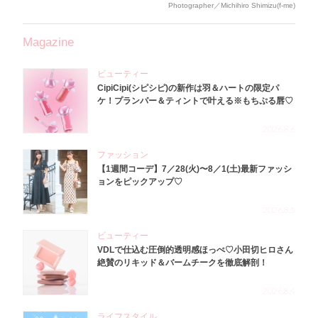
Photographer／Michihiro Shimizu(f-me)
Magazine
ビューティー
CipiCipi(シピシピ)の新作は羽＆ハートの限定パ
ケ！プランパー＆ティントで叶える※もちぷる唇♡
2026.8.6
ファッション
【1週間コーデ】7／28(火)〜8／1(土)最新ファッシ
ョンをピックアップ♡
2026.8.5
ビューティー
VDLで仕込む圧倒的透明感ほっぺ♡小田切ヒロさん
絶賛のリキッド＆バームチークを徹底解剖！
2026.8.4
ライフスタイル