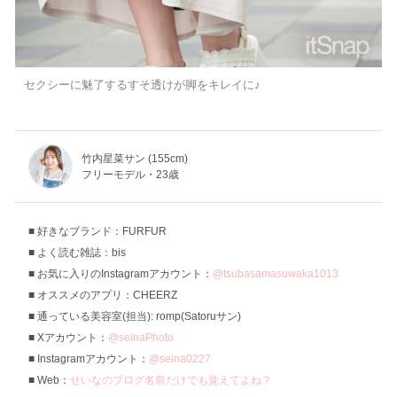
セクシーに魅了するすそ透けが脚をキレイに♪
竹内星菜サン (155cm)
フリーモデル・23歳
好きなブランド：FURFUR
よく読む雑誌：bis
お気に入りのInstagramアカウント：
@tsubasamasuwaka1013
オススメのアプリ：CHEERZ
通っている美容室(担当): romp(Satoruサン)
Xアカウント：
@seinaPhoto
Instagramアカウント：
@seina0227
Web：
せいなのブログ名前だけでも覚えてよね？