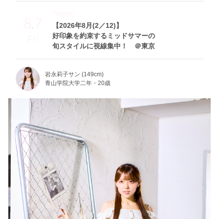
Theme
8.7
【2026年8月(2／12)】
好印象を約束するミッドサマーの
Fri
旬スタイルに視線集中！ ＠東京
岩永莉子サン (149cm)
青山学院大学二年・20歳