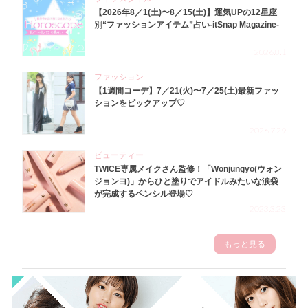
【2026年8／1(土)〜8／15(土)】運気UPの12星座
別“ファッションアイテム”占い-itSnap Magazine-
2026.8.1
ファッション
【1週間コーデ】7／21(火)〜7／25(土)最新ファッ
ションをピックアップ♡
2026.7.29
ビューティー
TWICE専属メイクさん監修！「Wonjungyo(ウォン
ジョンヨ)」からひと塗りでアイドルみたいな涙袋
が完成するペンシル登場♡
2023.3.23
もっと見る