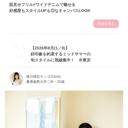
肌見せフリル×ワイドデニムで魅せる
好感度もスタイルUPも◎なキャンパスLOOK
詳細を見る
Theme
8.4
【2026年8月(1／8)】
好印象を約束するミッドサマーの
Tue
旬スタイルに視線集中！ ＠東京
篠川桃音サン (153cm)
慶應義塾大学二年・20歳