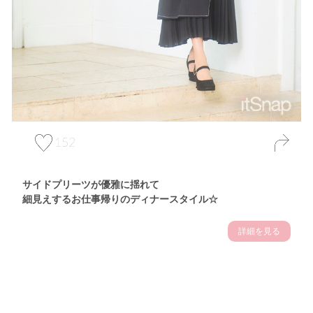
152
サイドプリーツが優雅に揺れて
細見えするお仕事帰りのディナースタイル☆
詳細を見る
Theme
7.14
"【2026年7月(4／13)】
夏の日差しを味方にする
Tue