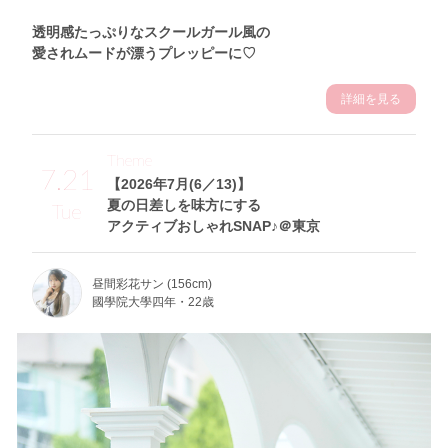
透明感たっぷりなスクールガール風の
愛されムードが漂うプレッピーに♡
詳細を見る
Theme
7.21
【2026年7月(6／13)】
夏の日差しを味方にする
Tue
アクティブおしゃれSNAP♪＠東京
昼間彩花サン (156cm)
國學院大學四年・22歳