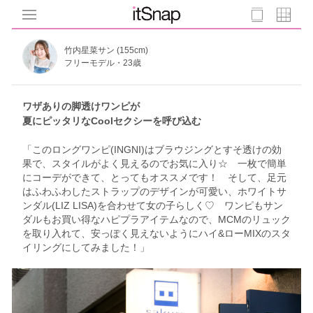
竹内星菜サン (155cm)
フリーモデル・23歳
ワザありの脚透けワンピが
夏にピッタリなCoolセクシーを呼び込む
「このロングワンピ(INGNI)はブラウジングとすそ透けの効
果で、スタイルがよく見えるのでお気に入り☆ 一枚で簡単
にコーデができて、とってもオススメです！ そして、足元
はふわふわしたストラップのデザインが可愛い、ホワイトサ
ンダル(LIZ LISA)を合わせて女の子らしく♡ ワンピもサン
ダルもお買い得なハピプラアイテムなので、MCMのリュック
を取り入れて、安っぽく見えないようにハイ&ローMIXのスタ
イリングにしてみました！」