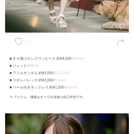
105
すそ透けロングワンピース 約¥4,000 /
INGNI
リュック /
MCM
フリルサンダル 約¥5,000 /
LIZ LISA
リボンバレッタ 約¥2,000 /
curvy's
パール付きネックレス 約¥1,500 /
curvy's
アイテム、価格はすべて出演者の自己申告です。