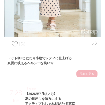
156
ドット柄×こだわり小物でレディに仕上げる
真夏に映えるヘルシーな装い☆
詳細を見る
Theme
7.28
【2026年7月(8／9)】
夏の日差しを味方にする
Tue
アクティブおしゃれSNAP♪＠東京