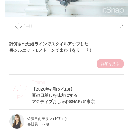
148
計算された縦ラインでスタイルアップした
美シルエットモノトーンでまわりをリード！
詳細を見る
Theme
7.17
【2026年7月(5／13)】
夏の日差しを味方にする
Fri
アクティブおしゃれSNAP♪＠東京
佐藤日向子サン (167cm)
会社員・22歳