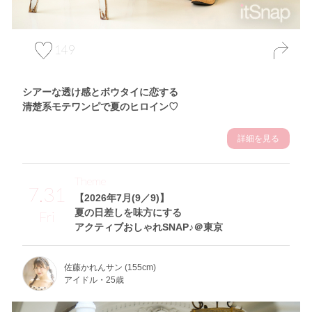
149
シアーな透け感とボウタイに恋する
清楚系モテワンピで夏のヒロイン♡
詳細を見る
Theme
7.31
【2026年7月(9／9)】
夏の日差しを味方にする
Fri
アクティブおしゃれSNAP♪＠東京
佐藤かれんサン (155cm)
アイドル・25歳