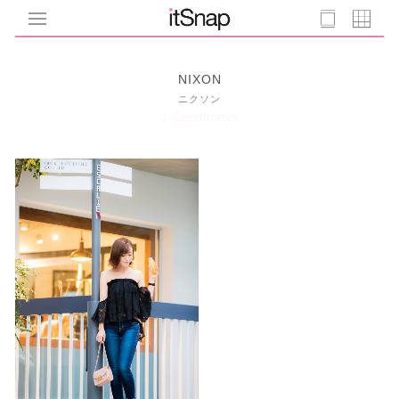
NIXON
ニクソン
1 Coodinates