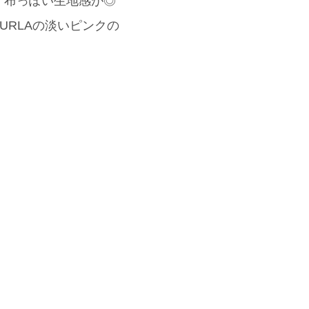
、布っぽい生地感が◎
RLAの淡いピンクの