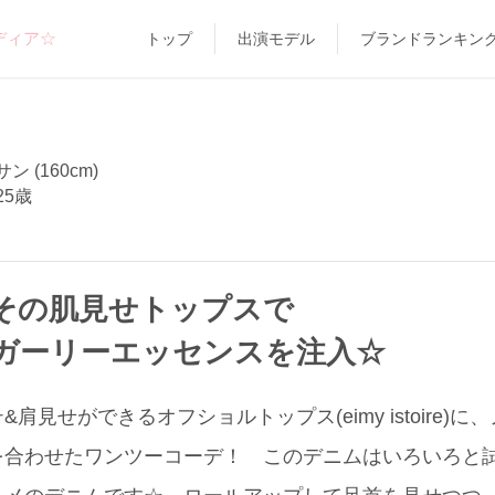
ディア☆
トップ
出演モデル
ブランドランキン
 (160cm)
25歳
その肌見せトップスで
ガーリーエッセンスを注入☆
肩見せができるオフショルトップス(eimy istoire)
Y)を合わせたワンツーコーデ！ このデニムはいろいろと