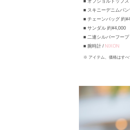
オフショルトップス 約¥
スキニーデニムパンツ 約
チェーンバッグ 約¥40,
サンダル 約¥4,000
二連シルバーフープピア
腕時計 /
NIXON
アイテム、価格はすべ