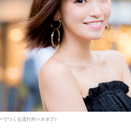
ーでつくる流行外ハネボブ♪