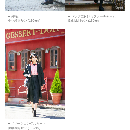
■ 腕時計
■ バッグに付けたファーチャーム
小林綺羽サン (159cm )
Sakikichiサン (160cm )
■ プリーツロングスカート
伊藤弥鈴サン (162cm )