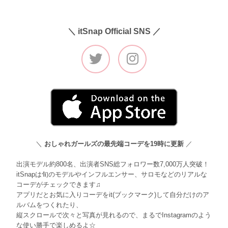
＼ itSnap Official SNS ／
＼
おしゃれガールズの最先端コーデを19時に更新
／
出演モデル約800名、出演者SNS総フォロワー数7,000万人突破！
itSnapは旬のモデルやインフルエンサー、サロモなどのリアルな
コーデがチェックできます♫
アプリだとお気に入りコーデをit(ブックマーク)して自分だけのア
ルバムをつくれたり、
縦スクロールで次々と写真が見れるので、まるでInstagramのよう
な使い勝手で楽しめるよ☆