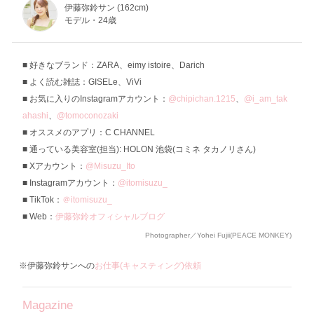
伊藤弥鈴サン (162cm)
モデル・24歳
好きなブランド：ZARA、eimy istoire、Darich
よく読む雑誌：GISELe、ViVi
お気に入りのInstagramアカウント：
@chipichan.1215
、
@i_am_tak
ahashi
、
@tomoconozaki
オススメのアプリ：C CHANNEL
通っている美容室(担当): HOLON 池袋(コミネ タカノリさん)
Xアカウント：
@Misuzu_Ito
Instagramアカウント：
@itomisuzu_
TikTok：
＠itomisuzu_
Web：
伊藤弥鈴オフィシャルブログ
Photographer／Yohei Fujii(PEACE MONKEY)
※伊藤弥鈴サンへの
お仕事(キャスティング)依頼
Magazine