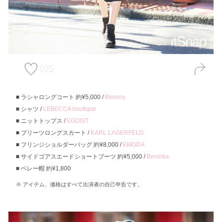
105
ラシャロングコート 約¥5,000 /
Bloomy
シャツ /
LEBECCA boutique
ニットトップス /
EGOIST
プリーツロングスカート /
KARL LAGERFELD
フリンジショルダーバッグ 約¥8,000 /
EMODA
サイドゴアスエードショートブーツ 約¥5,000 /
Bershka
ベレー帽 約¥1,800
アイテム、価格はすべて出演者の自己申告です。