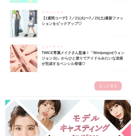
2026.8.1
ファッション
【1週間コーデ】7／21(火)〜7／25(土)最新ファッ
ションをピックアップ♡
2026.7.29
ビューティー
TWICE専属メイクさん監修！「Wonjungyo(ウォン
ジョンヨ)」からひと塗りでアイドルみたいな涙袋
が完成するペンシル登場♡
2023.3.23
もっと見る