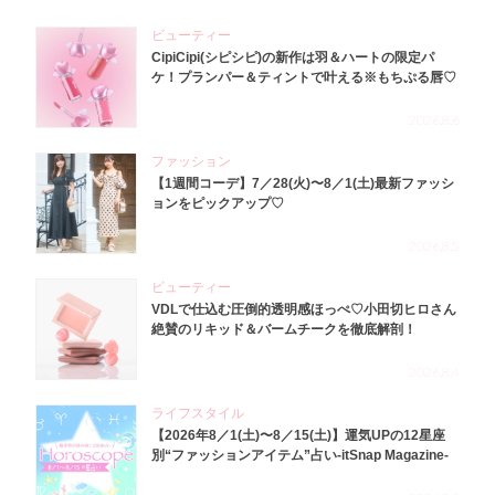
ビューティー
CipiCipi(シピシピ)の新作は羽＆ハートの限定パ
ケ！プランパー＆ティントで叶える※もちぷる唇♡
2026.8.6
ファッション
【1週間コーデ】7／28(火)〜8／1(土)最新ファッシ
ョンをピックアップ♡
2026.8.5
ビューティー
VDLで仕込む圧倒的透明感ほっぺ♡小田切ヒロさん
絶賛のリキッド＆バームチークを徹底解剖！
2026.8.4
ライフスタイル
【2026年8／1(土)〜8／15(土)】運気UPの12星座
別“ファッションアイテム”占い-itSnap Magazine-