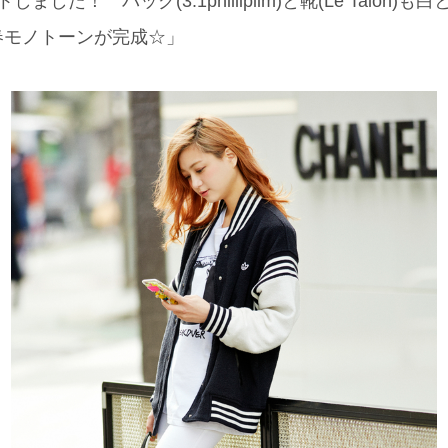
しました！ バッグ(3.1philliplim)と靴(Le Talon
春モノトーンが完成☆」