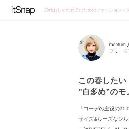
20代おしゃれ女子のためのファッションメ
meefumサ
フリーモ
この春したい
”白多め”の
「コーデの主役のadi
サイズ&ルーズなシ