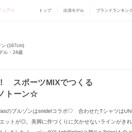
ディア☆
トップ
出演モデル
ブランドランキン
ン (167cm)
デル・24歳
！ スポーツMIXでつくる
モノトーン☆
dasのブルゾンはsnidelコラボ♡ 合わせたTシャツはUN
ルエットが◎。美脚に作づくりに欠かせないラインがき