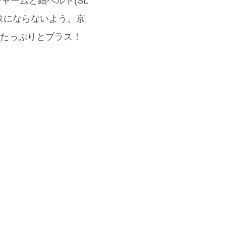
チャームと細ベルト(SL
象にならないよう、京
もたっぷりとプラス！