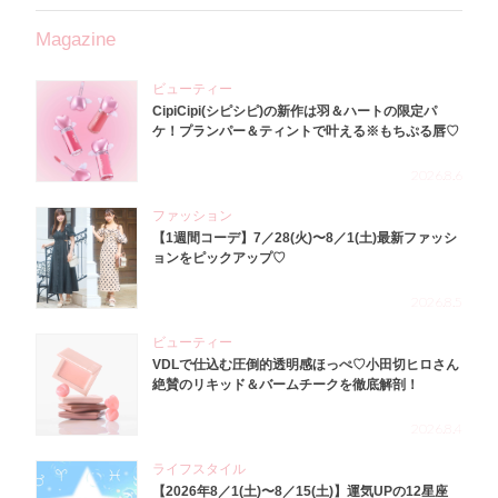
Magazine
ビューティー
CipiCipi(シピシピ)の新作は羽＆ハートの限定パ
ケ！プランパー＆ティントで叶える※もちぷる唇♡
2026.8.6
ファッション
【1週間コーデ】7／28(火)〜8／1(土)最新ファッシ
ョンをピックアップ♡
2026.8.5
ビューティー
VDLで仕込む圧倒的透明感ほっぺ♡小田切ヒロさん
絶賛のリキッド＆バームチークを徹底解剖！
2026.8.4
ライフスタイル
【2026年8／1(土)〜8／15(土)】運気UPの12星座