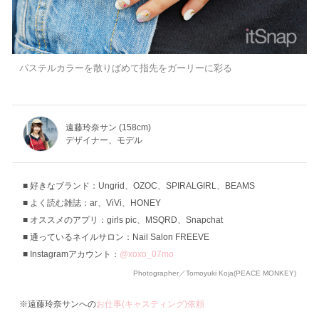
パステルカラーを散りばめて指先をガーリーに彩る
遠藤玲奈サン (158cm)
デザイナー、モデル
好きなブランド：Ungrid、OZOC、SPIRALGIRL、BEAMS
よく読む雑誌：ar、ViVi、HONEY
オススメのアプリ：girls pic、MSQRD、Snapchat
通っているネイルサロン：Nail Salon FREEVE
Instagramアカウント：
@xoxo_07mo
Photographer／Tomoyuki Koja(PEACE MONKEY)
※遠藤玲奈サンへの
お仕事(キャスティング)依頼