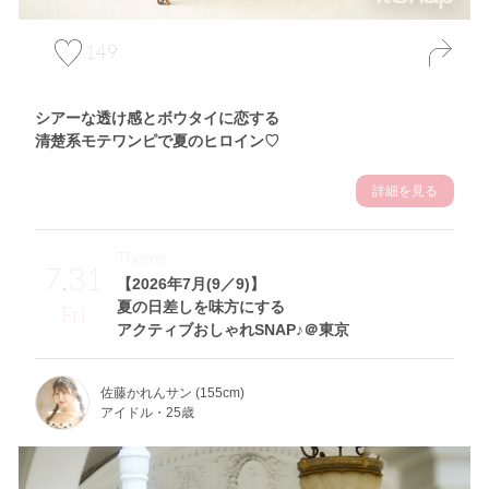
149
シアーな透け感とボウタイに恋する
清楚系モテワンピで夏のヒロイン♡
詳細を見る
Theme
7.31
【2026年7月(9／9)】
夏の日差しを味方にする
Fri
アクティブおしゃれSNAP♪＠東京
佐藤かれんサン (155cm)
アイドル・25歳