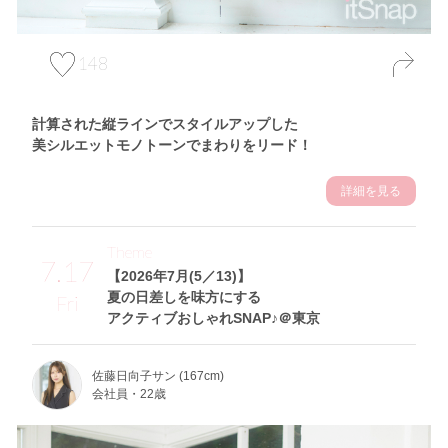
148
計算された縦ラインでスタイルアップした
美シルエットモノトーンでまわりをリード！
詳細を見る
Theme
7.17
【2026年7月(5／13)】
夏の日差しを味方にする
Fri
アクティブおしゃれSNAP♪＠東京
佐藤日向子サン (167cm)
会社員・22歳