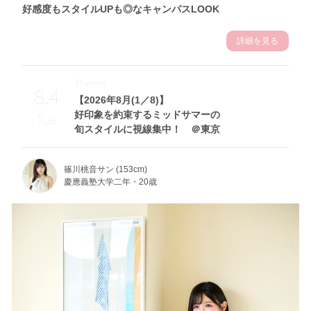
好感度もスタイルUPも◎なキャンパスLOOK
詳細を見る
Theme
8.4
【2026年8月(1／8)】
好印象を約束するミッドサマーの
Tue
旬スタイルに視線集中！ ＠東京
篠川桃音サン (153cm)
慶應義塾大学二年・20歳