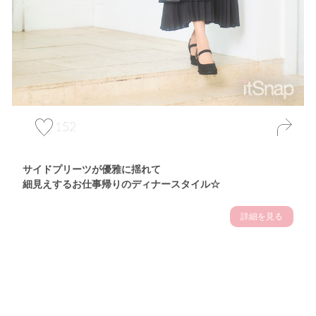
152
サイドプリーツが優雅に揺れて
細見えするお仕事帰りのディナースタイル☆
詳細を見る
Theme
7.14
"【2026年7月(4／13)】
夏の日差しを味方にする
Tue
アクティブおしゃれSNAP♪＠東京"