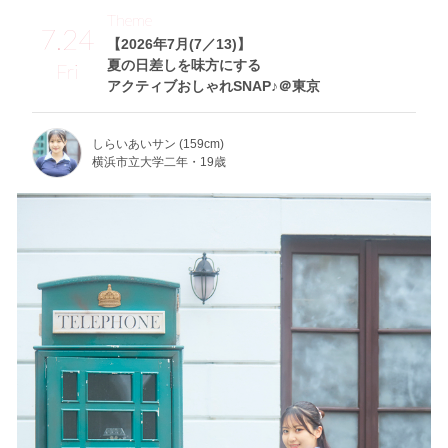
Theme
7.24
【2026年7月(7／13)】
夏の日差しを味方にする
Fri
アクティブおしゃれSNAP♪＠東京
しらいあいサン (159cm)
横浜市立大学二年・19歳