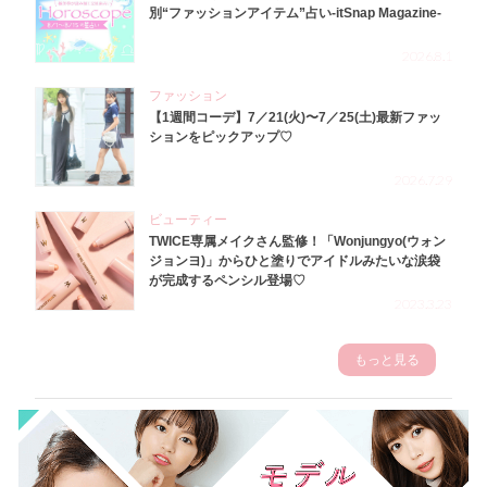
別“ファッションアイテム”占い-itSnap Magazine-
2026.8.1
ファッション
【1週間コーデ】7／21(火)〜7／25(土)最新ファッ
ションをピックアップ♡
2026.7.29
ビューティー
TWICE専属メイクさん監修！「Wonjungyo(ウォン
ジョンヨ)」からひと塗りでアイドルみたいな涙袋
が完成するペンシル登場♡
2023.3.23
もっと見る