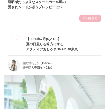
透明感たっぷりなスクールガール風の
愛されムードが漂うプレッピーに♡
詳細を見る
Theme
7.21
【2026年7月(6／13)】
夏の日差しを味方にする
Tue
アクティブおしゃれSNAP♪＠東京
昼間彩花サン (156cm)
國學院大學四年・22歳