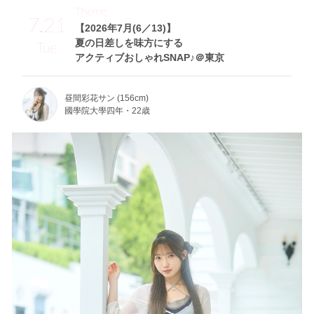
Theme
7.21
【2026年7月(6／13)】
夏の日差しを味方にする
Tue
アクティブおしゃれSNAP♪＠東京
昼間彩花サン (156cm)
國學院大學四年・22歳