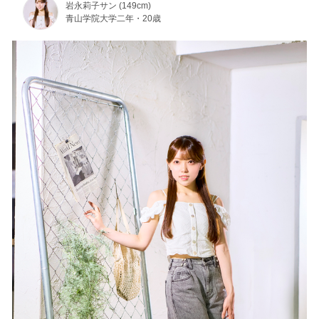
岩永莉子サン (149cm)
青山学院大学二年・20歳