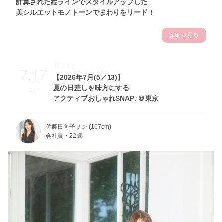
計算された縦ラインでスタイルアップした
美シルエットモノトーンでまわりをリード！
詳細を見る
Theme
7.17
【2026年7月(5／13)】
夏の日差しを味方にする
Fri
アクティブおしゃれSNAP♪＠東京
佐藤日向子サン (167cm)
会社員・22歳