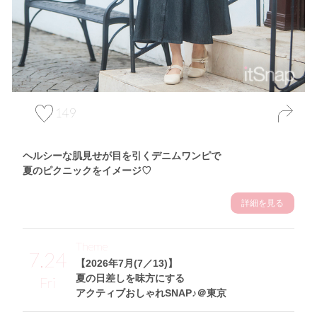
149
ヘルシーな肌見せが目を引くデニムワンピで
夏のピクニックをイメージ♡
詳細を見る
Theme
7.24
【2026年7月(7／13)】
夏の日差しを味方にする
Fri
アクティブおしゃれSNAP♪＠東京