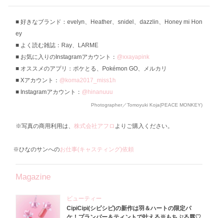
好きなブランド：evelyn、Heather、snidel、dazzlin、Honey mi Hon
ey
よく読む雑誌：Ray、LARME
お気に入りのInstagramアカウント：
@xxayapink
オススメのアプリ：ポケとる、Pokémon GO、メルカリ
Xアカウント：
@koma2017_miss1h
Instagramアカウント：
@hinanuuu
Photographer／Tomoyuki Koja(PEACE MONKEY)
※写真の商用利用は、
株式会社アフロ
よりご購入ください。
※ひなのサンへの
お仕事(キャスティング)依頼
Magazine
ビューティー
CipiCipi(シピシピ)の新作は羽＆ハートの限定パ
ケ！プランパー＆ティントで叶える※もちぷる唇♡