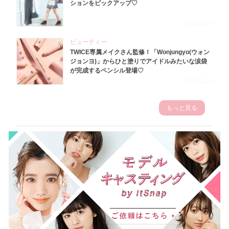
ションをピックアップ♡
2026.7.29
ビューティー
TWICE専属メイクさん監修！「Wonjungyo(ウォン
ジョンヨ)」からひと塗りでアイドルみたいな涙袋
が完成するペンシル登場♡
2023.3.23
もっと見る