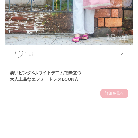
153
淡いピンク×ホワイトデニムで際立つ
大人上品なエフォートレスLOOK☆
詳細を見る
Theme
7.10
【2026年7月(3／13)】
夏の日差しを味方にする
Fri
アクティブおしゃれSNAP♪＠東京