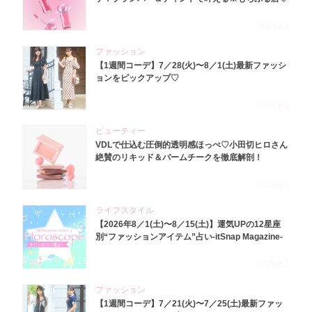
2026.8.6
ファッション
【1週間コーデ】7／28(火)〜8／1(土)最新ファッシ
ョンをピックアップ♡
2026.8.5
ビューティー
VDLで仕込む圧倒的透明感ほっぺ♡小田切ヒロさん
絶賛のリキッド＆バームチークを徹底解剖！
2026.8.4
ライフスタイル
【2026年8／1(土)〜8／15(土)】運気UPの12星座
別“ファッションアイテム”占い-itSnap Magazine-
2026.8.1
ファッション
【1週間コーデ】7／21(火)〜7／25(土)最新ファッ