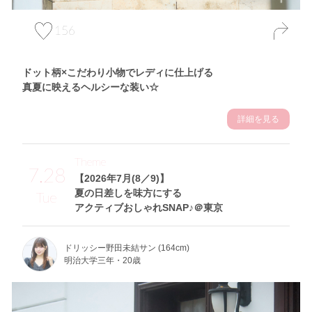
156
ドット柄×こだわり小物でレディに仕上げる
真夏に映えるヘルシーな装い☆
詳細を見る
Theme
7.28
【2026年7月(8／9)】
夏の日差しを味方にする
Tue
アクティブおしゃれSNAP♪＠東京
ドリッシー野田未結サン (164cm)
明治大学三年・20歳