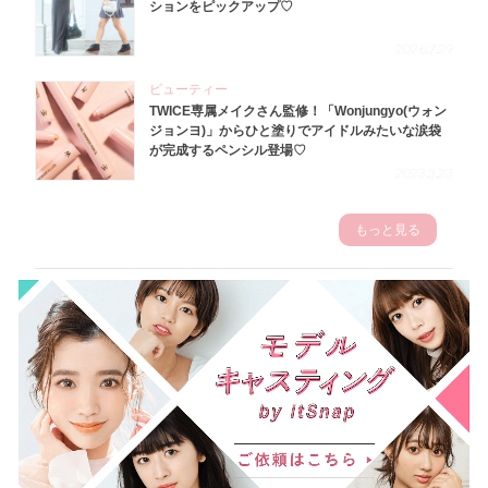
ションをピックアップ♡
2026.7.29
ビューティー
TWICE専属メイクさん監修！「Wonjungyo(ウォン
ジョンヨ)」からひと塗りでアイドルみたいな涙袋
が完成するペンシル登場♡
2023.3.23
もっと見る