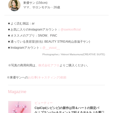
東優サン (156cm)
ママ、サロンモデル・26歳
よく読む雑誌：ar
お気に入りのInstagramアカウント：
@saekoofficial
オススメのアプリ：SNOW、FiNC
通っている美容室(担当): BEAUTY STREAM(山添滋子サン)
Instagramアカウント：
@__yuuui__
Photographer／Akinori Matsumura(CREATIVE SUITE)
※写真の商用利用は、
株式会社アフロ
よりご購入ください。
※東優サンへの
お仕事(キャスティング)依頼
Magazine
ビューティー
CipiCipi(シピシピ)の新作は羽＆ハートの限定パ
ケ！プランパー＆ティントで叶える※もちぷる唇♡