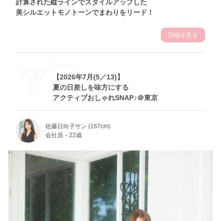
計算された縦ラインでスタイルアップした
美シルエットモノトーンでまわりをリード！
詳細を見る
Theme
7.17
【2026年7月(5／13)】
夏の日差しを味方にする
Fri
アクティブおしゃれSNAP♪＠東京
佐藤日向子サン (167cm)
会社員・22歳