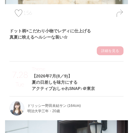
156
ドット柄×こだわり小物でレディに仕上げる
真夏に映えるヘルシーな装い☆
詳細を見る
Theme
7.28
【2026年7月(8／9)】
夏の日差しを味方にする
Tue
アクティブおしゃれSNAP♪＠東京
ドリッシー野田未結サン (164cm)
明治大学三年・20歳