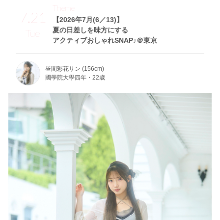
Theme
7.21
【2026年7月(6／13)】
夏の日差しを味方にする
Tue
アクティブおしゃれSNAP♪＠東京
昼間彩花サン (156cm)
國學院大學四年・22歳