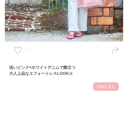
153
淡いピンク×ホワイトデニムで際立つ
大人上品なエフォートレスLOOK☆
詳細を見る
Theme
7.10
【2026年7月(3／13)】
夏の日差しを味方にする
Fri
アクティブおしゃれSNAP♪＠東京