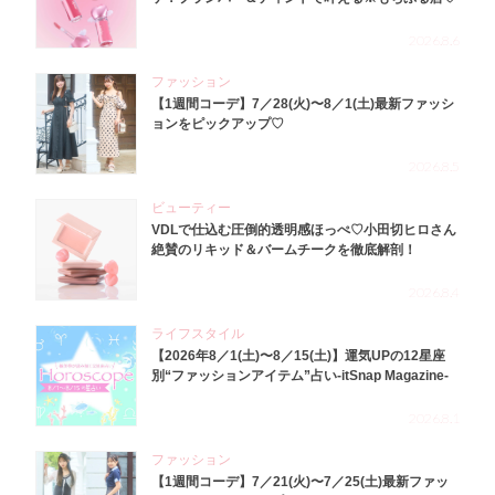
2026.8.6
ファッション
【1週間コーデ】7／28(火)〜8／1(土)最新ファッシ
ョンをピックアップ♡
2026.8.5
ビューティー
VDLで仕込む圧倒的透明感ほっぺ♡小田切ヒロさん
絶賛のリキッド＆バームチークを徹底解剖！
2026.8.4
ライフスタイル
【2026年8／1(土)〜8／15(土)】運気UPの12星座
別“ファッションアイテム”占い-itSnap Magazine-
2026.8.1
ファッション
【1週間コーデ】7／21(火)〜7／25(土)最新ファッ