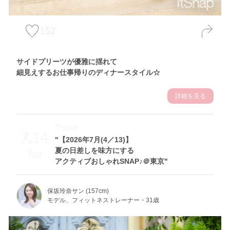
152
サイドプリーツが優雅に揺れて
細見えするお仕事帰りのディナースタイル☆
詳細を見る
Theme
7.14
"【2026年7月(4／13)】
夏の日差しを味方にする
Tue
アクティブおしゃれSNAP♪＠東京"
保坂玲奈サン (157cm)
モデル、フィットネストレーナー・31歳