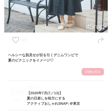
149
ヘルシーな肌見せが目を引くデニムワンピで
夏のピクニックをイメージ♡
詳細を見る
Theme
7.24
【2026年7月(7／13)】
夏の日差しを味方にする
Fri
アクティブおしゃれSNAP♪＠東京