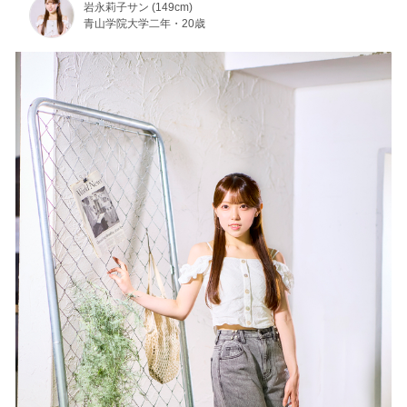
岩永莉子サン (149cm)
青山学院大学二年・20歳