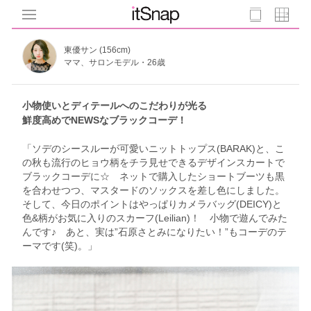
東優サン (156cm)
ママ、サロンモデル・26歳
小物使いとディテールへのこだわりが光る
鮮度高めでNEWSなブラックコーデ！
「ソデのシースルーが可愛いニットトップス(BARAK)と、こ
の秋も流行のヒョウ柄をチラ見せできるデザインスカートで
ブラックコーデに☆ ネットで購入したショートブーツも黒
を合わせつつ、マスタードのソックスを差し色にしました。
そして、今日のポイントはやっぱりカメラバッグ(DEICY)と
色&柄がお気に入りのスカーフ(Leilian)！ 小物で遊んでみた
んです♪ あと、実は”石原さとみになりたい！”もコーデのテ
ーマです(笑)。」