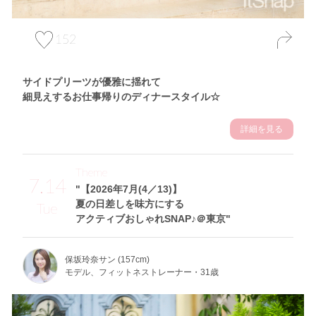
152
サイドプリーツが優雅に揺れて
細見えするお仕事帰りのディナースタイル☆
詳細を見る
Theme
7.14
"【2026年7月(4／13)】
夏の日差しを味方にする
Tue
アクティブおしゃれSNAP♪＠東京"
保坂玲奈サン (157cm)
モデル、フィットネストレーナー・31歳