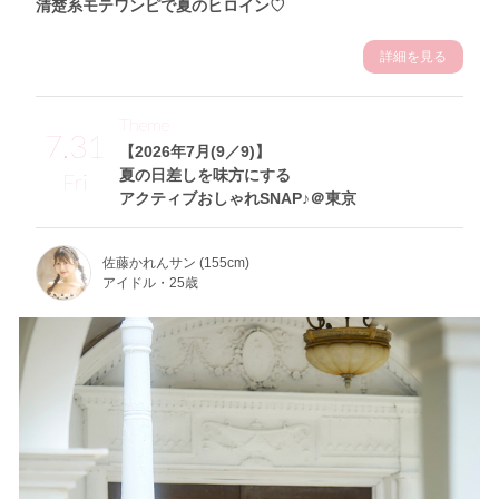
清楚系モテワンピで夏のヒロイン♡
詳細を見る
Theme
7.31
【2026年7月(9／9)】
夏の日差しを味方にする
Fri
アクティブおしゃれSNAP♪＠東京
佐藤かれんサン (155cm)
アイドル・25歳