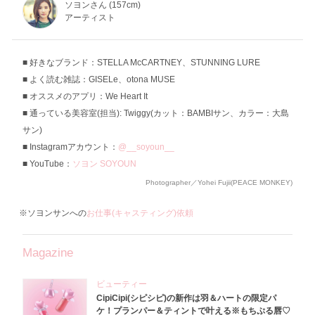
ソヨンさん (157cm)
アーティスト
好きなブランド：STELLA McCARTNEY、STUNNING LURE
よく読む雑誌：GISELe、otona MUSE
オススメのアプリ：We Heart It
通っている美容室(担当): Twiggy(カット：BAMBIサン、カラー：大島
サン)
Instagramアカウント：
@__soyoun__
YouTube：
ソヨン SOYOUN
Photographer／Yohei Fujii(PEACE MONKEY)
※ソヨンサンへの
お仕事(キャスティング)依頼
Magazine
ビューティー
CipiCipi(シピシピ)の新作は羽＆ハートの限定パ
ケ！プランパー＆ティントで叶える※もちぷる唇♡