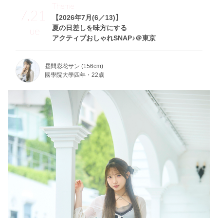
Theme
7.21
【2026年7月(6／13)】
夏の日差しを味方にする
Tue
アクティブおしゃれSNAP♪＠東京
昼間彩花サン (156cm)
國學院大學四年・22歳