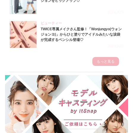
ションをピックアップ♡
2026.7.29
ビューティー
TWICE専属メイクさん監修！「Wonjungyo(ウォン
ジョンヨ)」からひと塗りでアイドルみたいな涙袋
が完成するペンシル登場♡
2023.3.23
もっと見る