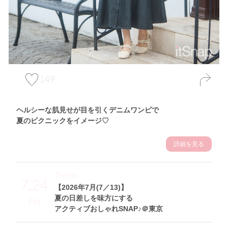
149
ヘルシーな肌見せが目を引くデニムワンピで
夏のピクニックをイメージ♡
詳細を見る
Theme
7.24
【2026年7月(7／13)】
夏の日差しを味方にする
Fri
アクティブおしゃれSNAP♪＠東京