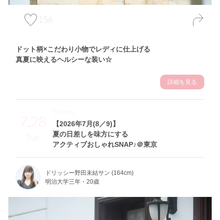
156
ドット柄×こだわり小物でレディに仕上げる
真夏に映えるヘルシーな装い☆
詳細を見る
Theme
7.28
【2026年7月(8／9)】
夏の日差しを味方にする
Tue
アクティブおしゃれSNAP♪＠東京
ドリッシー野田未結サン (164cm)
明治大学三年・20歳