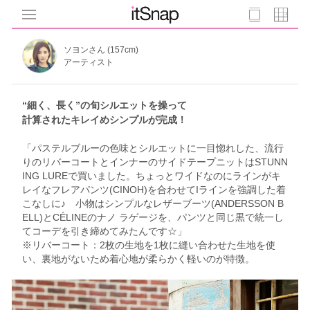
ソヨンさん (157cm)
アーティスト
“細く、長く”の旬シルエットを操って
計算されたキレイめシンプルが完成！
「パステルブルーの色味とシルエットに一目惚れした、流行
りのリバーコートとインナーのサイドテープニットはSTUNN
ING LUREで買いました。ちょっとワイドなのにラインがキ
レイなフレアパンツ(CINOH)を合わせてIラインを強調した着
こなしに♪ 小物はシンプルなレザーブーツ(ANDERSSON B
ELL)とCÉLINEのナノ ラゲージを、パンツと同じ黒で統一し
てコーデを引き締めてみたんです☆」
※リバーコート：2枚の生地を1枚に縫い合わせた生地を使
い、裏地がないため着心地が柔らかく軽いのが特徴。