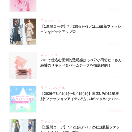
2026.8.6
ファッション
【1週間コーデ】7／28(火)〜8／1(土)最新ファッシ
ョンをピックアップ♡
2026.8.5
ビューティー
VDLで仕込む圧倒的透明感ほっぺ♡小田切ヒロさん
絶賛のリキッド＆バームチークを徹底解剖！
2026.8.4
ライフスタイル
【2026年8／1(土)〜8／15(土)】運気UPの12星座
別“ファッションアイテム”占い-itSnap Magazine-
2026.8.1
ファッション
【1週間コーデ】7／21(火)〜7／25(土)最新ファッ