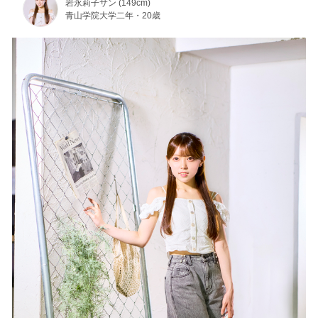
岩永莉子サン (149cm)
青山学院大学二年・20歳