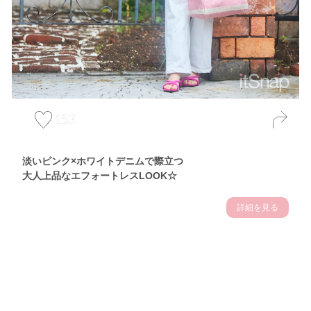
153
淡いピンク×ホワイトデニムで際立つ
大人上品なエフォートレスLOOK☆
詳細を見る
Theme
7.10
【2026年7月(3／13)】
夏の日差しを味方にする
Fri
アクティブおしゃれSNAP♪＠東京