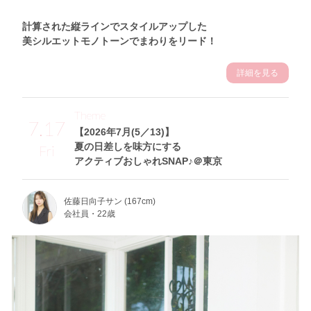
計算された縦ラインでスタイルアップした
美シルエットモノトーンでまわりをリード！
詳細を見る
Theme
7.17
【2026年7月(5／13)】
夏の日差しを味方にする
Fri
アクティブおしゃれSNAP♪＠東京
佐藤日向子サン (167cm)
会社員・22歳