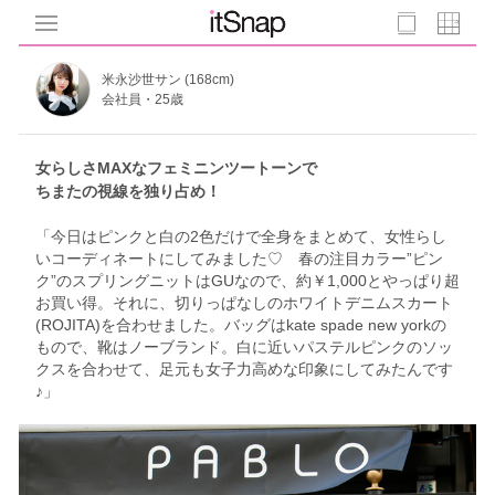
米永沙世サン (168cm)
会社員・25歳
女らしさMAXなフェミニンツートーンで
ちまたの視線を独り占め！
「今日はピンクと白の2色だけで全身をまとめて、女性らし
いコーディネートにしてみました♡ 春の注目カラー”ピン
ク”のスプリングニットはGUなので、約￥1,000とやっぱり超
お買い得。それに、切りっぱなしのホワイトデニムスカート
(ROJITA)を合わせました。バッグはkate spade new yorkの
もので、靴はノーブランド。白に近いパステルピンクのソッ
クスを合わせて、足元も女子力高めな印象にしてみたんです
♪」