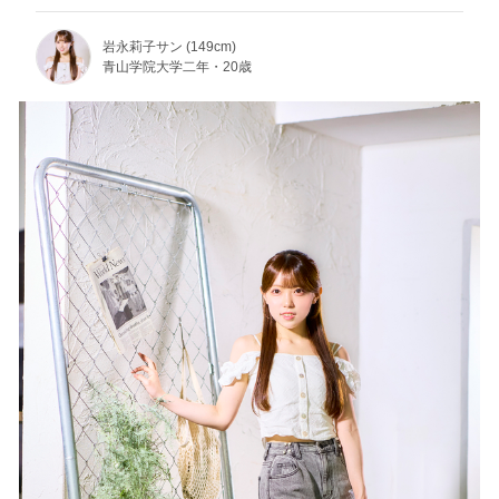
岩永莉子サン (149cm)
青山学院大学二年・20歳