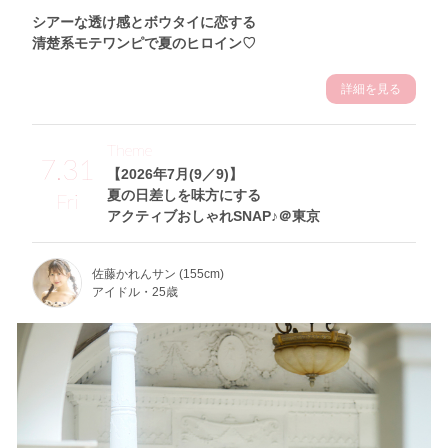
シアーな透け感とボウタイに恋する
清楚系モテワンピで夏のヒロイン♡
詳細を見る
Theme
7.31
【2026年7月(9／9)】
夏の日差しを味方にする
Fri
アクティブおしゃれSNAP♪＠東京
佐藤かれんサン (155cm)
アイドル・25歳