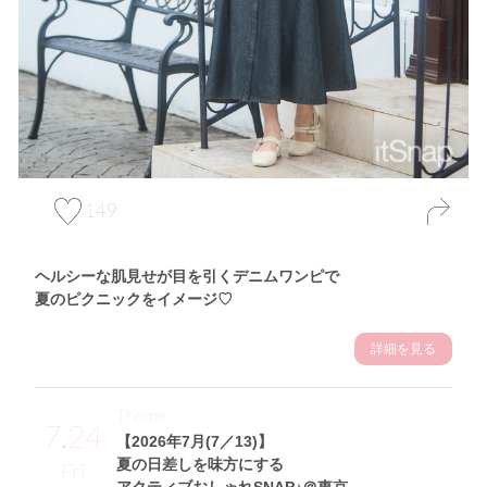
149
ヘルシーな肌見せが目を引くデニムワンピで
夏のピクニックをイメージ♡
詳細を見る
Theme
7.24
【2026年7月(7／13)】
夏の日差しを味方にする
Fri
アクティブおしゃれSNAP♪＠東京