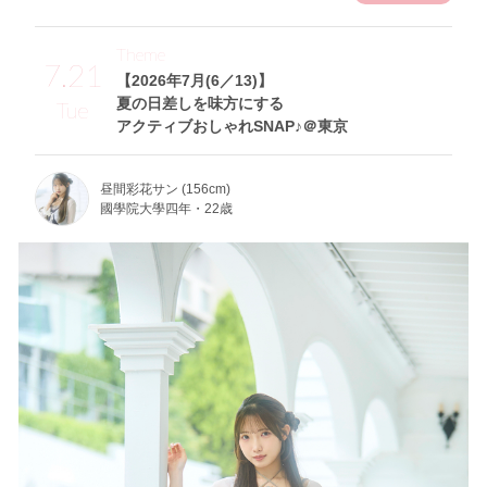
Theme
7.21
【2026年7月(6／13)】
夏の日差しを味方にする
Tue
アクティブおしゃれSNAP♪＠東京
昼間彩花サン (156cm)
國學院大學四年・22歳