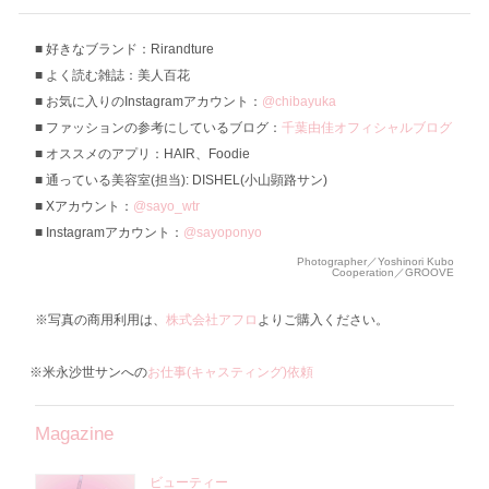
好きなブランド：Rirandture
よく読む雑誌：美人百花
お気に入りのInstagramアカウント：
@chibayuka
ファッションの参考にしているブログ：
千葉由佳オフィシャルブログ
オススメのアプリ：HAIR、Foodie
通っている美容室(担当): DISHEL(小山顕路サン)
Xアカウント：
@sayo_wtr
Instagramアカウント：
@sayoponyo
Photographer／Yoshinori Kubo
Cooperation／GROOVE
※写真の商用利用は、
株式会社アフロ
よりご購入ください。
※米永沙世サンへの
お仕事(キャスティング)依頼
Magazine
ビューティー