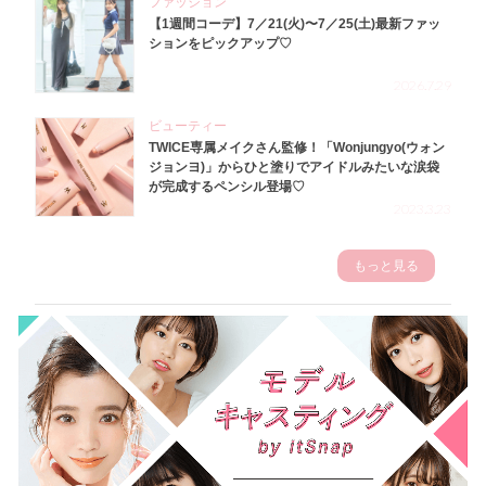
ファッション
【1週間コーデ】7／21(火)〜7／25(土)最新ファッ
ションをピックアップ♡
2026.7.29
ビューティー
TWICE専属メイクさん監修！「Wonjungyo(ウォン
ジョンヨ)」からひと塗りでアイドルみたいな涙袋
が完成するペンシル登場♡
2023.3.23
もっと見る