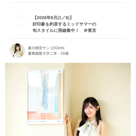
Theme
8.4
【2026年8月(1／8)】
好印象を約束するミッドサマーの
Tue
旬スタイルに視線集中！ ＠東京
篠川桃音サン (153cm)
慶應義塾大学二年・20歳