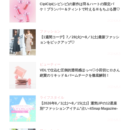
CipiCipi(シピシピ)の新作は羽＆ハートの限定パ
ケ！プランパー＆ティントで叶える※もちぷる唇♡
2026.8.6
ファッション
【1週間コーデ】7／28(火)〜8／1(土)最新ファッシ
ョンをピックアップ♡
2026.8.5
ビューティー
VDLで仕込む圧倒的透明感ほっぺ♡小田切ヒロさん
絶賛のリキッド＆バームチークを徹底解剖！
2026.8.4
ライフスタイル
【2026年8／1(土)〜8／15(土)】運気UPの12星座
別“ファッションアイテム”占い-itSnap Magazine-
2026.8.1