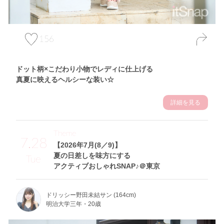
156
ドット柄×こだわり小物でレディに仕上げる
真夏に映えるヘルシーな装い☆
詳細を見る
Theme
7.28
【2026年7月(8／9)】
夏の日差しを味方にする
Tue
アクティブおしゃれSNAP♪＠東京
ドリッシー野田未結サン (164cm)
明治大学三年・20歳