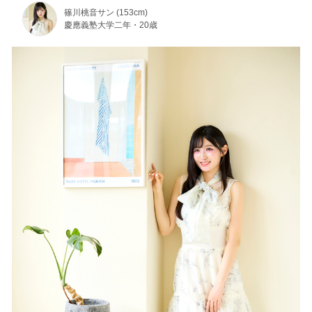
篠川桃音サン (153cm)
慶應義塾大学二年・20歳