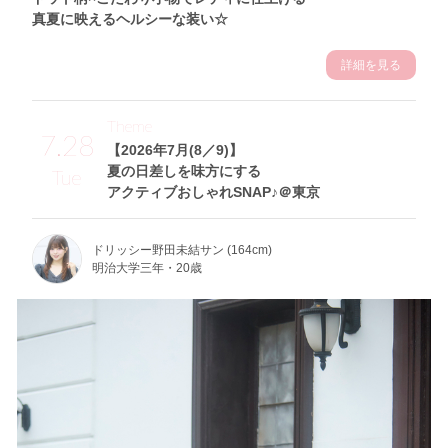
真夏に映えるヘルシーな装い☆
詳細を見る
Theme
7.28
【2026年7月(8／9)】
夏の日差しを味方にする
Tue
アクティブおしゃれSNAP♪＠東京
ドリッシー野田未結サン (164cm)
明治大学三年・20歳