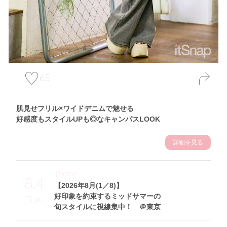
65
肌見せフリル×ワイドデニムで魅せる
好感度もスタイルUPも◎なキャンパスLOOK
詳細を見る
Theme
8.4
【2026年8月(1／8)】
好印象を約束するミッドサマーの
Tue
旬スタイルに視線集中！ ＠東京