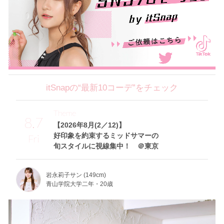
itSnapの“最新10コーデ”をチェック
Theme
8.7
【2026年8月(2／12)】
好印象を約束するミッドサマーの
Fri
旬スタイルに視線集中！ ＠東京
岩永莉子サン (149cm)
青山学院大学二年・20歳