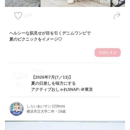
149
ヘルシーな肌見せが目を引くデニムワンピで
夏のピクニックをイメージ♡
詳細を見る
Theme
7.24
【2026年7月(7／13)】
夏の日差しを味方にする
Fri
アクティブおしゃれSNAP♪＠東京
しらいあいサン (159cm)
横浜市立大学二年・19歳