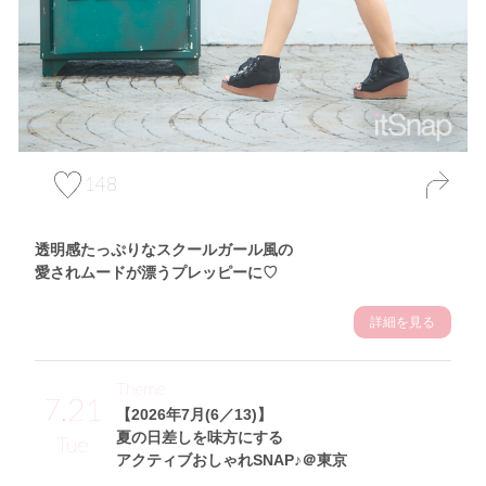
148
透明感たっぷりなスクールガール風の
愛されムードが漂うプレッピーに♡
詳細を見る
Theme
7.21
【2026年7月(6／13)】
夏の日差しを味方にする
Tue
アクティブおしゃれSNAP♪＠東京