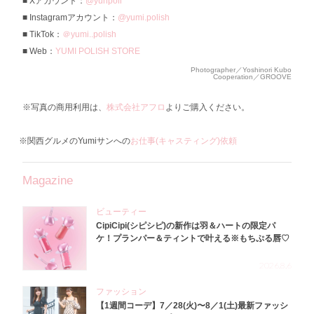
Xアカウント：
@yunpoli
Instagramアカウント：
@yumi.polish
TikTok：
＠yumi..polish
Web：
YUMI POLISH STORE
Photographer／Yoshinori Kubo
Cooperation／GROOVE
※写真の商用利用は、
株式会社アフロ
よりご購入ください。
※関西グルメのYumiサンへの
お仕事(キャスティング)依頼
Magazine
ビューティー
CipiCipi(シピシピ)の新作は羽＆ハートの限定パ
ケ！プランパー＆ティントで叶える※もちぷる唇♡
2026.8.6
ファッション
【1週間コーデ】7／28(火)〜8／1(土)最新ファッシ