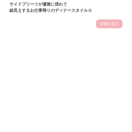
サイドプリーツが優雅に揺れて
細見えするお仕事帰りのディナースタイル☆
詳細を見る
Theme
7.14
"【2026年7月(4／13)】
夏の日差しを味方にする
Tue
アクティブおしゃれSNAP♪＠東京"
保坂玲奈サン (157cm)
モデル、フィットネストレーナー・31歳