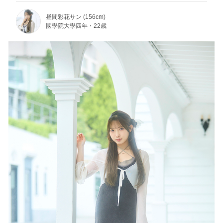
昼間彩花サン (156cm)
國學院大學四年・22歳