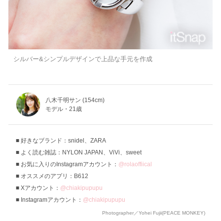
シルバー&シンプルデザインで上品な手元を作成
八木千明サン (154cm)
モデル・21歳
好きなブランド：snidel、ZARA
よく読む雑誌：NYLON JAPAN、ViVi、sweet
お気に入りのInstagramアカウント：
@rolaoffiical
オススメのアプリ：B612
Xアカウント：
@chiakipupupu
Instagramアカウント：
@chiakipupupu
Photographer／Yohei Fujii(PEACE MONKEY)