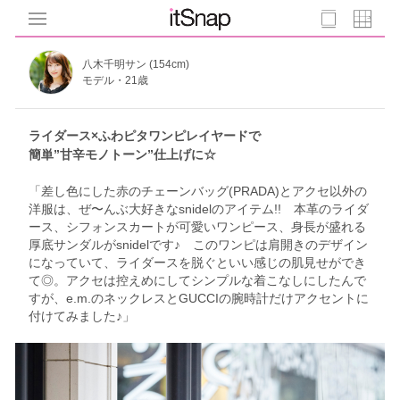
八木千明サン (154cm)
モデル・21歳
ライダース×ふわピタワンピレイヤードで
簡単”甘辛モノトーン”仕上げに☆
「差し色にした赤のチェーンバッグ(PRADA)とアクセ以外の
洋服は、ぜ〜んぶ大好きなsnidelのアイテム!! 本革のライダ
ース、シフォンスカートが可愛いワンピース、身長が盛れる
厚底サンダルがsnidelです♪ このワンピは肩開きのデザイン
になっていて、ライダースを脱ぐといい感じの肌見せができ
て◎。アクセは控えめにしてシンプルな着こなしにしたんで
すが、e.m.のネックレスとGUCCIの腕時計だけアクセントに
付けてみました♪」