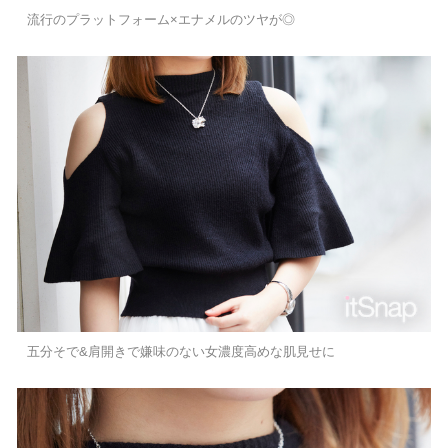
流行のプラットフォーム×エナメルのツヤが◎
五分そで&肩開きで嫌味のない女濃度高めな肌見せに