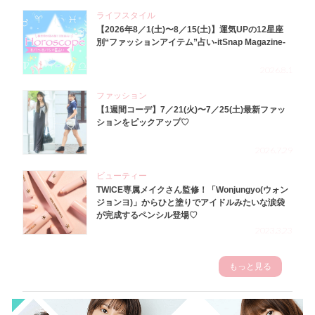
ライフスタイル
【2026年8／1(土)〜8／15(土)】運気UPの12星座
別“ファッションアイテム”占い-itSnap Magazine-
2026.8.1
ファッション
【1週間コーデ】7／21(火)〜7／25(土)最新ファッ
ションをピックアップ♡
2026.7.29
ビューティー
TWICE専属メイクさん監修！「Wonjungyo(ウォン
ジョンヨ)」からひと塗りでアイドルみたいな涙袋
が完成するペンシル登場♡
2023.3.23
もっと見る