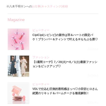
※八木千明サンへの
お仕事(キャスティング)依頼
Magazine
ビューティー
CipiCipi(シピシピ)の新作は羽＆ハートの限定パ
ケ！プランパー＆ティントで叶える※もちぷる唇♡
2026.8.6
ファッション
【1週間コーデ】7／28(火)〜8／1(土)最新ファッシ
ョンをピックアップ♡
2026.8.5
ビューティー
VDLで仕込む圧倒的透明感ほっぺ♡小田切ヒロさん
絶賛のリキッド＆バームチークを徹底解剖！
2026.8.4