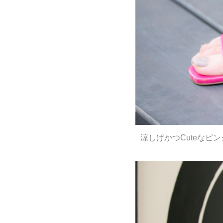
涼しげかつCuteなピ