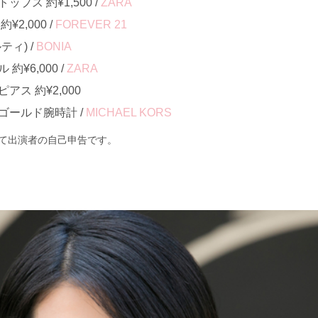
プス 約¥1,500 /
ZARA
2,000 /
FOREVER 21
ィ) /
BONIA
¥6,000 /
ZARA
ス 約¥2,000
ゴールド腕時計 /
MICHAEL KORS
て出演者の自己申告です。