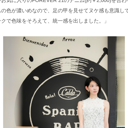
気に入りのFOREVER 21のデニム(約￥2,000)を
の色が濃いめなので、足の甲を見せてヌケ感も意識して
ピンクで色味をそろえて、統一感を出しました。」