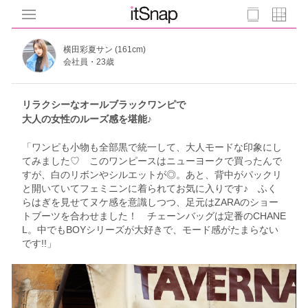
横田彩夏サン (161cm)
会社員・23歳
リラクシーなオールブラックワンピで
大人の女性のルーズ感を堪能♪
「ワンピも小物も全部黒で統一して、大人モードな印象にし
てみました♡ このワンピースはニューヨークで買ったんで
すが、白のリボンやシルエットが◎。あと、背中がパックリ
と開いていてフェミニンに着られてお気に入りです♪ ふく
らはぎを見せてヌケ感を意識しつつ、足元はZARAのショー
トブーツを合わせました！ チェーンバッグは定番のCHANE
L。中でもBOYシリーズが大好きで、モード感がたまらない
です!!」