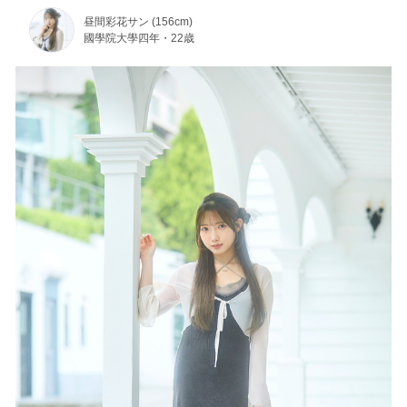
昼間彩花サン (156cm)
國學院大學四年・22歳