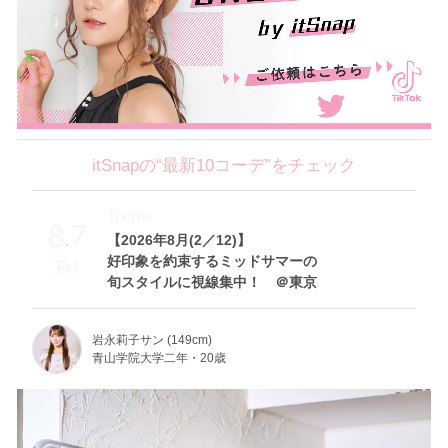
itSnapの“最新10コーデ”をチェック
Theme
8.7
【2026年8月(2／12)】
好印象を約束するミッドサマーの
Fri
旬スタイルに視線集中！ ＠東京
岩永莉子サン (149cm)
青山学院大学二年・20歳