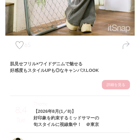
65
肌見せフリル×ワイドデニムで魅せる
好感度もスタイルUPも◎なキャンパスLOOK
詳細を見る
Theme
8.4
【2026年8月(1／8)】
好印象を約束するミッドサマーの
Tue
旬スタイルに視線集中！ ＠東京