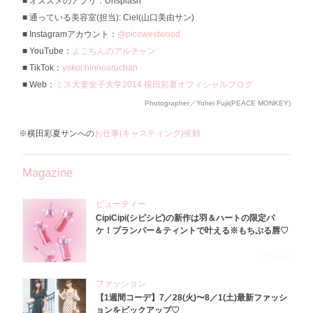
オススメのアプリ：Unsplash
通っている美容室(担当): Ciel(山口美由サン)
Instagramアカウント：
@picowestwood
YouTube：
よこちんのアルチャン
TikTok：
yokochinnoaruchan
Web：
ミス大妻女子大学2014 横田彩夏オフィシャルブログ
Photographer／Yohei Fujii(PEACE MONKEY)
※横田彩夏サンへの
お仕事(キャスティング)依頼
Magazine
ビューティー
CipiCipi(シピシピ)の新作は羽＆ハートの限定パ
ケ！プランパー＆ティントで叶える※もちぷる唇♡
2026.8.6
ファッション
【1週間コーデ】7／28(火)〜8／1(土)最新ファッシ
ョンをピックアップ♡