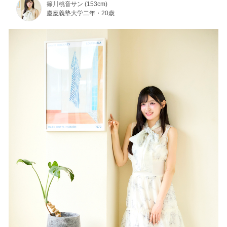
篠川桃音サン (153cm)
慶應義塾大学二年・20歳