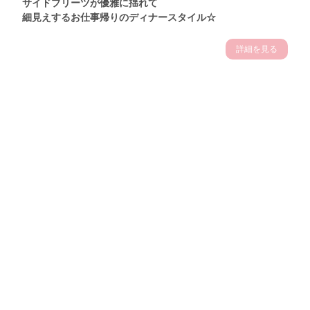
サイドプリーツが優雅に揺れて
細見えするお仕事帰りのディナースタイル☆
詳細を見る
Theme
7.14
"【2026年7月(4／13)】
夏の日差しを味方にする
Tue
アクティブおしゃれSNAP♪＠東京"
保坂玲奈サン (157cm)
モデル、フィットネストレーナー・31歳