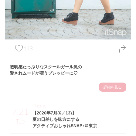
148
透明感たっぷりなスクールガール風の
愛されムードが漂うプレッピーに♡
詳細を見る
Theme
7.21
【2026年7月(6／13)】
夏の日差しを味方にする
Tue
アクティブおしゃれSNAP♪＠東京