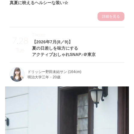
真夏に映えるヘルシーな装い☆
詳細を見る
Theme
7.28
【2026年7月(8／9)】
夏の日差しを味方にする
Tue
アクティブおしゃれSNAP♪＠東京
ドリッシー野田未結サン (164cm)
明治大学三年・20歳