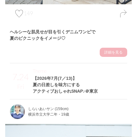
149
ヘルシーな肌見せが目を引くデニムワンピで
夏のピクニックをイメージ♡
詳細を見る
Theme
7.24
【2026年7月(7／13)】
夏の日差しを味方にする
Fri
アクティブおしゃれSNAP♪＠東京
しらいあいサン (159cm)
横浜市立大学二年・19歳