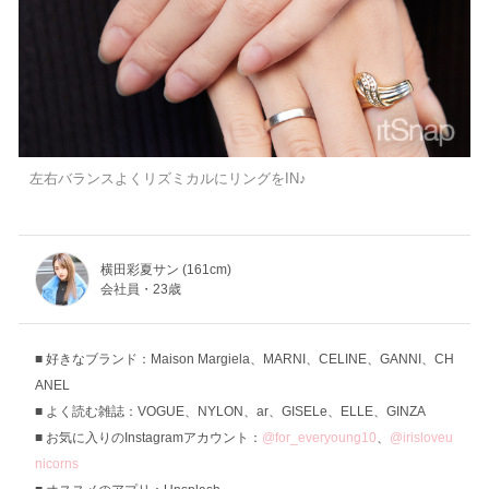
左右バランスよくリズミカルにリングをIN♪
横田彩夏サン (161cm)
会社員・23歳
好きなブランド：Maison Margiela、MARNI、CELINE、GANNI、CH
ANEL
よく読む雑誌：VOGUE、NYLON、ar、GISELe、ELLE、GINZA
お気に入りのInstagramアカウント：
@for_everyoung10
、
@irisloveu
nicorns