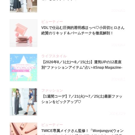
2026.8.5
ビューティー
VDLで仕込む圧倒的透明感ほっぺ♡小田切ヒロさん
絶賛のリキッド＆バームチークを徹底解剖！
2026.8.4
ライフスタイル
【2026年8／1(土)〜8／15(土)】運気UPの12星座
別“ファッションアイテム”占い-itSnap Magazine-
2026.8.1
ファッション
【1週間コーデ】7／21(火)〜7／25(土)最新ファッ
ションをピックアップ♡
2026.7.29
ビューティー
TWICE専属メイクさん監修！「Wonjungyo(ウォン