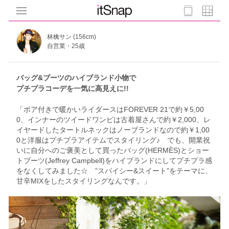
林檎サン (156cm)
自営業・25歳
バッグ&ブーツのハイブランド小物で
プチプラコーデを一気に高見えに!!
「ボア付きで暖かいライダースはFOREVER 21で約￥5,00
0、インナーのツイードワンピは古着屋さんで約￥2,000、レ
イヤードしたタートルネックはノーブランドなので約￥1,00
0と洋服はプチプラアイテムでスタイリング♪ でも、開業祝
いに自分へのご褒美として買ったバッグ(HERMÈS)とショー
トブーツ(Jeffrey Campbell)をハイブランドにしてプチプラ感
をなくしてみました☆ ”スパイシー&スイート”をテーマに、
甘辛MIXをしたスタイリングなんです。」