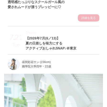
透明感たっぷりなスクールガール風の
愛されムードが漂うプレッピーに♡
詳細を見る
Theme
7.21
【2026年7月(6／13)】
夏の日差しを味方にする
Tue
アクティブおしゃれSNAP♪＠東京
昼間彩花サン (156cm)
國學院大學四年・22歳