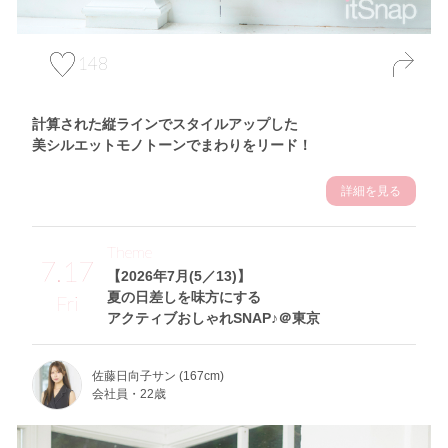
148
計算された縦ラインでスタイルアップした
美シルエットモノトーンでまわりをリード！
詳細を見る
Theme
7.17
【2026年7月(5／13)】
夏の日差しを味方にする
Fri
アクティブおしゃれSNAP♪＠東京
佐藤日向子サン (167cm)
会社員・22歳