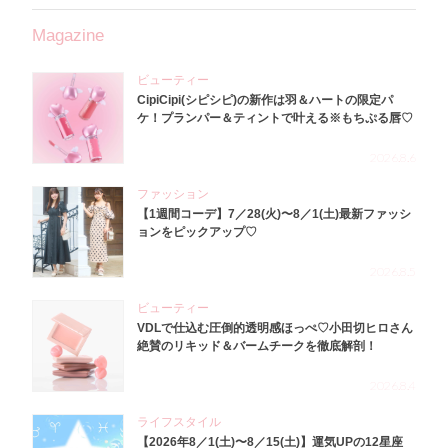
Magazine
ビューティー
CipiCipi(シピシピ)の新作は羽＆ハートの限定パ
ケ！プランパー＆ティントで叶える※もちぷる唇♡
2026.8.6
ファッション
【1週間コーデ】7／28(火)〜8／1(土)最新ファッシ
ョンをピックアップ♡
2026.8.5
ビューティー
VDLで仕込む圧倒的透明感ほっぺ♡小田切ヒロさん
絶賛のリキッド＆バームチークを徹底解剖！
2026.8.4
ライフスタイル
【2026年8／1(土)〜8／15(土)】運気UPの12星座