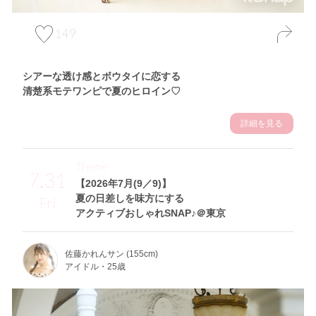
149
シアーな透け感とボウタイに恋する
清楚系モテワンピで夏のヒロイン♡
詳細を見る
Theme
7.31
【2026年7月(9／9)】
夏の日差しを味方にする
Fri
アクティブおしゃれSNAP♪＠東京
佐藤かれんサン (155cm)
アイドル・25歳