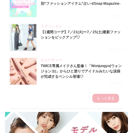
別“ファッションアイテム”占い-itSnap Magazine-
2026.8.1
ファッション
【1週間コーデ】7／21(火)〜7／25(土)最新ファッ
ションをピックアップ♡
2026.7.29
ビューティー
TWICE専属メイクさん監修！「Wonjungyo(ウォン
ジョンヨ)」からひと塗りでアイドルみたいな涙袋
が完成するペンシル登場♡
2023.3.23
もっと見る