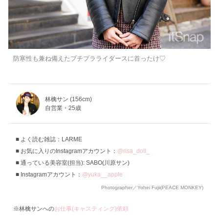
防寒性も兼ね備えたプチプラライダースに首ったけ♡
林檎サン (156cm)
自営業・25歳
よく読む雑誌：LARME
お気に入りのInstagramアカウント：
@risa_doll_
通っている美容室(担当): SABO(川原サン)
Instagramアカウント：
@yuka__apple
Photographer／Yohei Fujii(PEACE MONKEY)
※林檎サンへの
お仕事(キャスティング)依頼