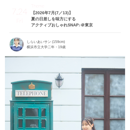
Theme
7.24
【2026年7月(7／13)】
夏の日差しを味方にする
Fri
アクティブおしゃれSNAP♪＠東京
しらいあいサン (159cm)
横浜市立大学二年・19歳