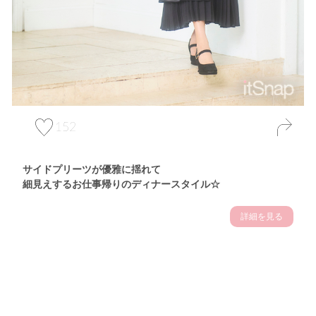
152
サイドプリーツが優雅に揺れて
細見えするお仕事帰りのディナースタイル☆
詳細を見る
Theme
7.14
"【2026年7月(4／13)】
夏の日差しを味方にする
Tue
アクティブおしゃれSNAP♪＠東京"