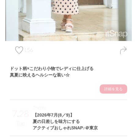
156
ドット柄×こだわり小物でレディに仕上げる
真夏に映えるヘルシーな装い☆
詳細を見る
Theme
7.28
【2026年7月(8／9)】
夏の日差しを味方にする
Tue
アクティブおしゃれSNAP♪＠東京