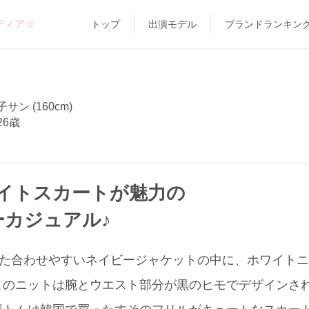
ディア☆
トップ
出演モデル
ブランドランキン
サン (160cm)
26歳
イトスカートが魅力の
ーカジュアル♪
で買った合わせやすいネイビージャケットの中に、ホワイトニッ
このニットは腕とウエスト部分が黒のヒモでデザインさ