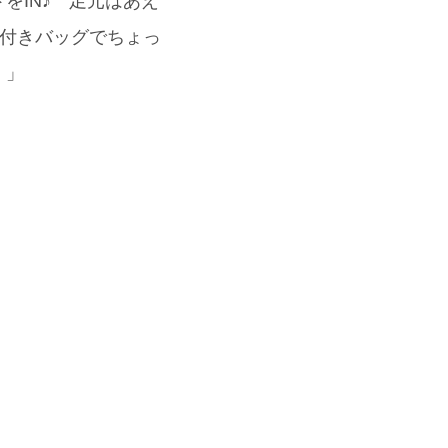
をIN♪ 足元はあえ
ッズ付きバッグでちょっ
。」