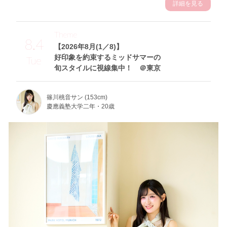
詳細を見る
Theme
8.4
【2026年8月(1／8)】
好印象を約束するミッドサマーの
Tue
旬スタイルに視線集中！ ＠東京
篠川桃音サン (153cm)
慶應義塾大学二年・20歳