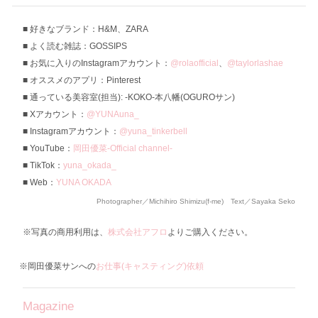
好きなブランド：H&M、ZARA
よく読む雑誌：GOSSIPS
お気に入りのInstagramアカウント：
@rolaofficial
、
@taylorlashae
オススメのアプリ：Pinterest
通っている美容室(担当): -KOKO-本八幡(OGUROサン)
Xアカウント：
@YUNAuna_
Instagramアカウント：
@yuna_tinkerbell
YouTube：
岡田優菜-Official channel-
TikTok：
yuna_okada_
Web：
YUNA OKADA
Photographer／Michihiro Shimizu(f-me) Text／Sayaka Seko
※写真の商用利用は、
株式会社アフロ
よりご購入ください。
※岡田優菜サンへの
お仕事(キャスティング)依頼
Magazine