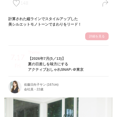
148
計算された縦ラインでスタイルアップした
美シルエットモノトーンでまわりをリード！
詳細を見る
Theme
7.17
【2026年7月(5／13)】
夏の日差しを味方にする
Fri
アクティブおしゃれSNAP♪＠東京
佐藤日向子サン (167cm)
会社員・22歳