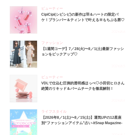
ビューティー
CipiCipi(シピシピ)の新作は羽＆ハートの限定パ
ケ！プランパー＆ティントで叶える※もちぷる唇♡
2026.8.6
ファッション
【1週間コーデ】7／28(火)〜8／1(土)最新ファッシ
ョンをピックアップ♡
2026.8.5
ビューティー
VDLで仕込む圧倒的透明感ほっぺ♡小田切ヒロさん
絶賛のリキッド＆バームチークを徹底解剖！
2026.8.4
ライフスタイル
【2026年8／1(土)〜8／15(土)】運気UPの12星座
別“ファッションアイテム”占い-itSnap Magazine-
2026.8.1