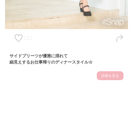
152
サイドプリーツが優雅に揺れて
細見えするお仕事帰りのディナースタイル☆
詳細を見る
Theme
7.14
"【2026年7月(4／13)】
夏の日差しを味方にする
Tue
アクティブおしゃれSNAP♪＠東京"
保坂玲奈サン (157cm)