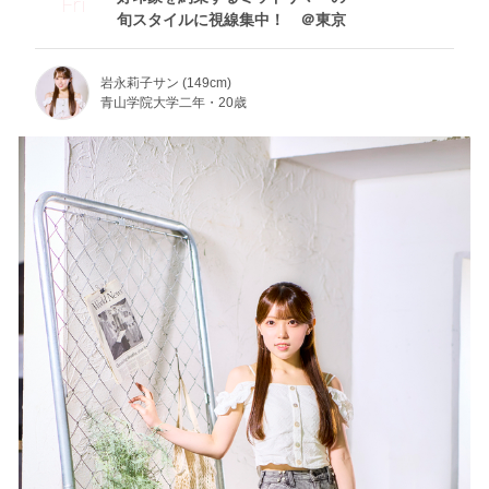
Fri
旬スタイルに視線集中！ ＠東京
岩永莉子サン (149cm)
青山学院大学二年・20歳