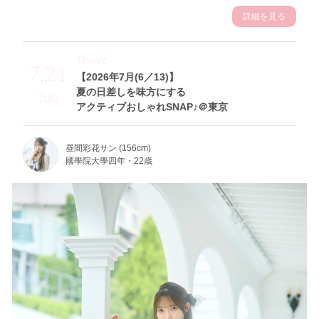
詳細を見る
Theme
7.21
【2026年7月(6／13)】
夏の日差しを味方にする
Tue
アクティブおしゃれSNAP♪＠東京
昼間彩花サン (156cm)
國學院大學四年・22歳