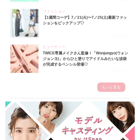
ファッション
【1週間コーデ】7／21(火)〜7／25(土)最新ファッ
ションをピックアップ♡
2026.7.29
ビューティー
TWICE専属メイクさん監修！「Wonjungyo(ウォン
ジョンヨ)」からひと塗りでアイドルみたいな涙袋
が完成するペンシル登場♡
2023.3.23
もっと見る