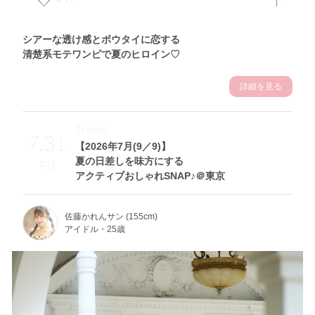
シアーな透け感とボウタイに恋する
清楚系モテワンピで夏のヒロイン♡
詳細を見る
Theme
7.31
【2026年7月(9／9)】
夏の日差しを味方にする
Fri
アクティブおしゃれSNAP♪＠東京
佐藤かれんサン (155cm)
アイドル・25歳