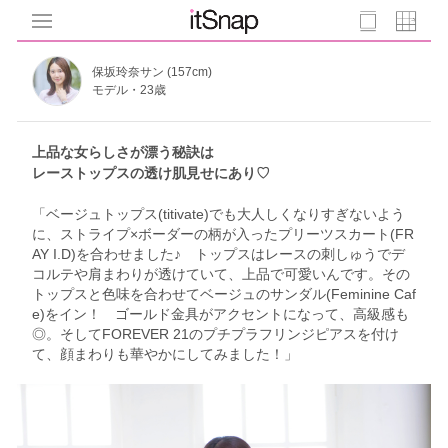
保坂玲奈サン (157cm)
モデル・23歳
上品な女らしさが漂う秘訣は
レーストップスの透け肌見せにあり♡
「ベージュトップス(titivate)でも大人しくなりすぎないよう
に、ストライプ×ボーダーの柄が入ったプリーツスカート(FR
AY I.D)を合わせました♪ トップスはレースの刺しゅうでデ
コルテや肩まわりが透けていて、上品で可愛いんです。その
トップスと色味を合わせてベージュのサンダル(Feminine Caf
e)をイン！ ゴールド金具がアクセントになって、高級感も
◎。そしてFOREVER 21のプチプラフリンジピアスを付け
て、顔まわりも華やかにしてみました！」