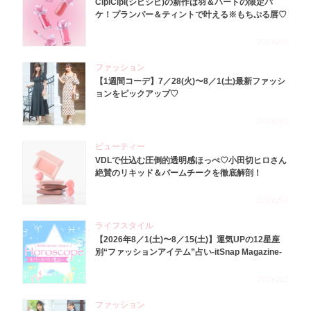
CipiCipi(シピシピ)の新作は羽＆ハートの限定パ
ケ！プランパー＆ティントで叶える※もちぷる唇♡
2026.8.6
ファッション
【1週間コーデ】7／28(火)〜8／1(土)最新ファッシ
ョンをピックアップ♡
2026.8.5
ビューティー
VDLで仕込む圧倒的透明感ほっぺ♡小田切ヒロさん
絶賛のリキッド＆バームチークを徹底解剖！
2026.8.4
ライフスタイル
【2026年8／1(土)〜8／15(土)】運気UPの12星座
別“ファッションアイテム”占い-itSnap Magazine-
2026.8.1
ファッション