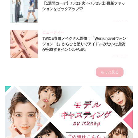
【1週間コーデ】7／21(火)〜7／25(土)最新ファッ
ションをピックアップ♡
2026.7.29
ビューティー
TWICE専属メイクさん監修！「Wonjungyo(ウォン
ジョンヨ)」からひと塗りでアイドルみたいな涙袋
が完成するペンシル登場♡
2023.3.23
もっと見る