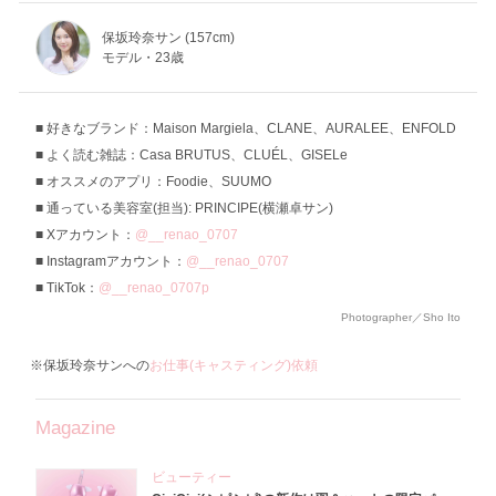
保坂玲奈サン (157cm)
モデル・23歳
好きなブランド：Maison Margiela、CLANE、AURALEE、ENFOLD
よく読む雑誌：Casa BRUTUS、CLUÉL、GISELe
オススメのアプリ：Foodie、SUUMO
通っている美容室(担当): PRINCIPE(横瀬卓サン)
Xアカウント：
@__renao_0707
Instagramアカウント：
@__renao_0707
TikTok：
@__renao_0707p
Photographer／Sho Ito
※保坂玲奈サンへの
お仕事(キャスティング)依頼
Magazine
ビューティー