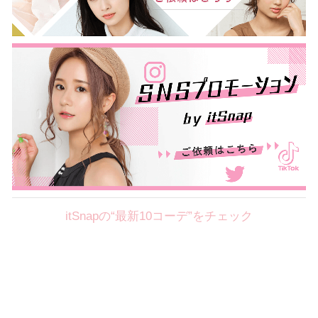
itSnapの“最新10コーデ”をチェック
Theme
8.7
【2026年8月(2／12)】
好印象を約束するミッドサマーの
Fri
旬スタイルに視線集中！ ＠東京