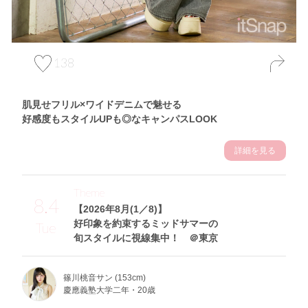
138
肌見せフリル×ワイドデニムで魅せる
好感度もスタイルUPも◎なキャンパスLOOK
詳細を見る
Theme
8.4
【2026年8月(1／8)】
好印象を約束するミッドサマーの
Tue
旬スタイルに視線集中！ ＠東京
篠川桃音サン (153cm)
慶應義塾大学二年・20歳