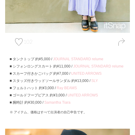
102
タンクトップ 約¥5,000 /
JOURNAL STANDARD relume
シフォンロングスカート 約¥11,000 /
JOURNAL STANDARD relume
スカーフ付きかごバッグ 約¥7,000 /
UNITED ARROWS
スタッズ付きウッドソールサンダル 約¥13,000 /
SLY
フェルトハット 約¥3,000 /
Ray BEAMS
ゴールドフープピアス 約¥3,000 /
UNITED ARROWS
腕時計 約¥30,000 /
Samantha Tiara
アイテム、価格はすべて出演者の自己申告です。