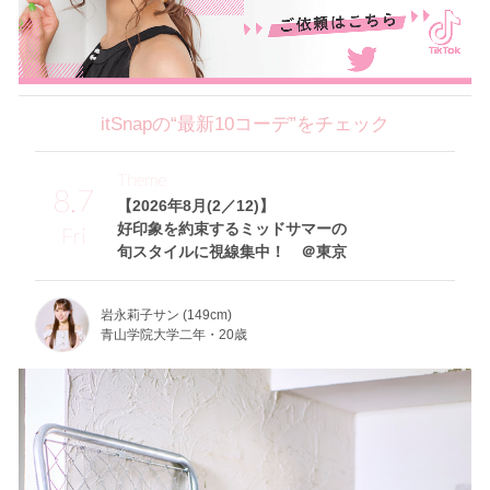
itSnapの“最新10コーデ”をチェック
Theme
8.7
【2026年8月(2／12)】
好印象を約束するミッドサマーの
Fri
旬スタイルに視線集中！ ＠東京
岩永莉子サン (149cm)
青山学院大学二年・20歳