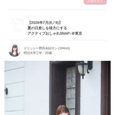
詳細を見る
Theme
7.28
【2026年7月(8／9)】
夏の日差しを味方にする
Tue
アクティブおしゃれSNAP♪＠東京
ドリッシー野田未結サン (164cm)
明治大学三年・20歳