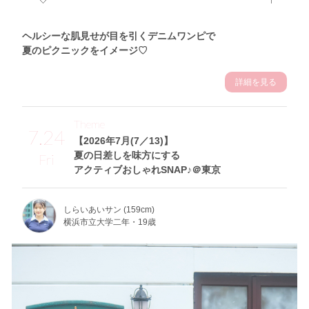
ヘルシーな肌見せが目を引くデニムワンピで
夏のピクニックをイメージ♡
詳細を見る
Theme
7.24
【2026年7月(7／13)】
夏の日差しを味方にする
Fri
アクティブおしゃれSNAP♪＠東京
しらいあいサン (159cm)
横浜市立大学二年・19歳