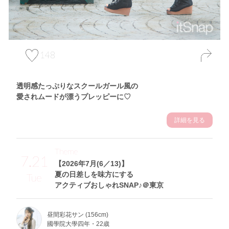
148
透明感たっぷりなスクールガール風の
愛されムードが漂うプレッピーに♡
詳細を見る
Theme
7.21
【2026年7月(6／13)】
夏の日差しを味方にする
Tue
アクティブおしゃれSNAP♪＠東京
昼間彩花サン (156cm)
國學院大學四年・22歳