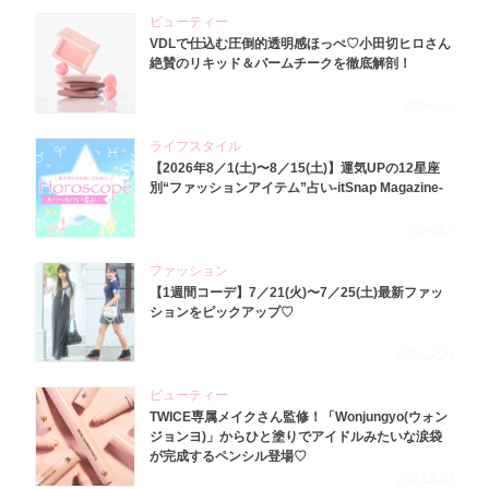
ビューティー
VDLで仕込む圧倒的透明感ほっぺ♡小田切ヒロさん
絶賛のリキッド＆バームチークを徹底解剖！
2026.8.4
ライフスタイル
【2026年8／1(土)〜8／15(土)】運気UPの12星座
別“ファッションアイテム”占い-itSnap Magazine-
2026.8.1
ファッション
【1週間コーデ】7／21(火)〜7／25(土)最新ファッ
ションをピックアップ♡
2026.7.29
ビューティー
TWICE専属メイクさん監修！「Wonjungyo(ウォン
ジョンヨ)」からひと塗りでアイドルみたいな涙袋
が完成するペンシル登場♡
2023.3.23