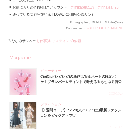
よく読む雑誌：GLITTER
お気に入りのInstagramアカウント：
@mikapu0519
、
@rinatea_25
通っている美容室(担当): FLOWERS(和智公義サン)
Photographer／Michihiro Shimizu(f-me)
Cooperation／
WARDROBE TREATMENT
※ななみサンへの
お仕事(キャスティング)依頼
Magazine
ビューティー
CipiCipi(シピシピ)の新作は羽＆ハートの限定パ
ケ！プランパー＆ティントで叶える※もちぷる唇♡
2026.8.6
ファッション
【1週間コーデ】7／28(火)〜8／1(土)最新ファッシ
ョンをピックアップ♡
2026.8.5