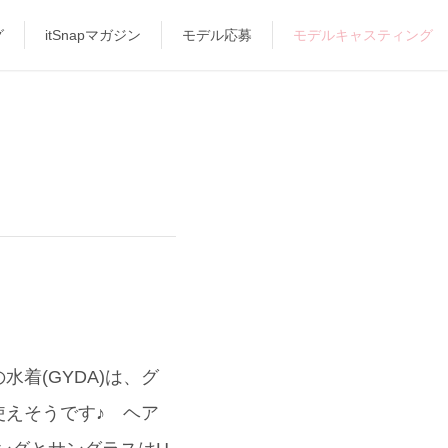
グ
itSnapマガジン
モデル応募
モデルキャスティング
着(GYDA)は、グ
えそうです♪ ヘア