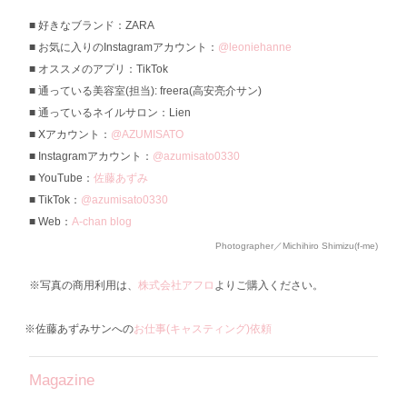
好きなブランド：ZARA
お気に入りのInstagramアカウント：
@leoniehanne
オススメのアプリ：TikTok
通っている美容室(担当): freera(高安亮介サン)
通っているネイルサロン：Lien
Xアカウント：
@AZUMISATO
Instagramアカウント：
@azumisato0330
YouTube：
佐藤あずみ
TikTok：
@azumisato0330
Web：
A-chan blog
Photographer／Michihiro Shimizu(f-me)
※写真の商用利用は、
株式会社アフロ
よりご購入ください。
※佐藤あずみサンへの
お仕事(キャスティング)依頼
Magazine