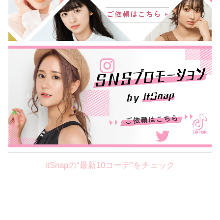
itSnapの“最新10コーデ”をチェック
Theme
8.7
【2026年8月(2／12)】
好印象を約束するミッドサマーの
Fri