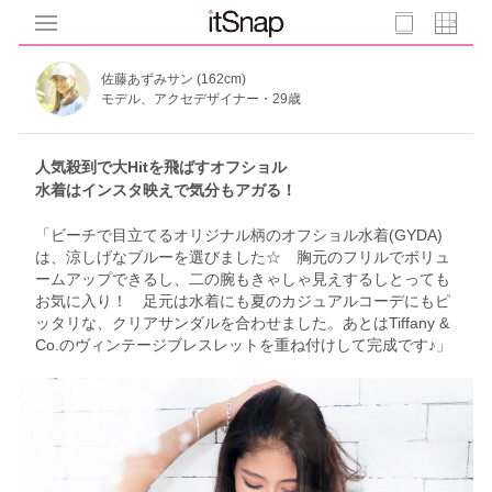
佐藤あずみサン (162cm)
モデル、アクセデザイナー・29歳
人気殺到で大Hitを飛ばすオフショル
水着はインスタ映えで気分もアガる！
「ビーチで目立てるオリジナル柄のオフショル水着(GYDA)
は、涼しげなブルーを選びました☆ 胸元のフリルでボリュ
ームアップできるし、二の腕もきゃしゃ見えするしとっても
お気に入り！ 足元は水着にも夏のカジュアルコーデにもピ
ッタリな、クリアサンダルを合わせました。あとはTiffany &
Co.のヴィンテージブレスレットを重ね付けして完成です♪」