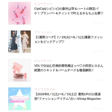
ビューティー
CipiCipi(シピシピ)の新作は羽＆ハートの限定パ
ケ！プランパー＆ティントで叶える※もちぷる唇♡
2026.8.6
ファッション
【1週間コーデ】7／28(火)〜8／1(土)最新ファッシ
ョンをピックアップ♡
2026.8.5
ビューティー
VDLで仕込む圧倒的透明感ほっぺ♡小田切ヒロさん
絶賛のリキッド＆バームチークを徹底解剖！
2026.8.4
ライフスタイル
【2026年8／1(土)〜8／15(土)】運気UPの12星座
別“ファッションアイテム”占い-itSnap Magazine-
2026.8.1