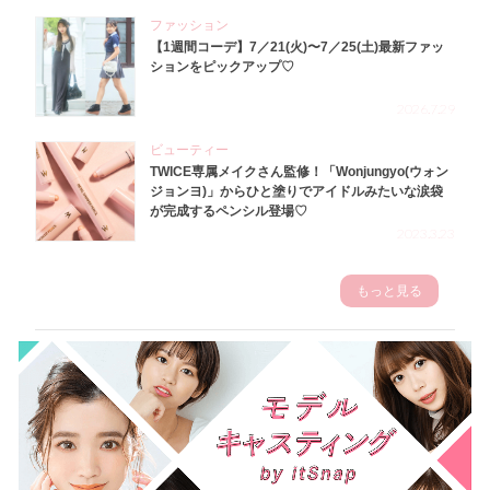
ファッション
【1週間コーデ】7／21(火)〜7／25(土)最新ファッ
ションをピックアップ♡
2026.7.29
ビューティー
TWICE専属メイクさん監修！「Wonjungyo(ウォン
ジョンヨ)」からひと塗りでアイドルみたいな涙袋
が完成するペンシル登場♡
2023.3.23
もっと見る