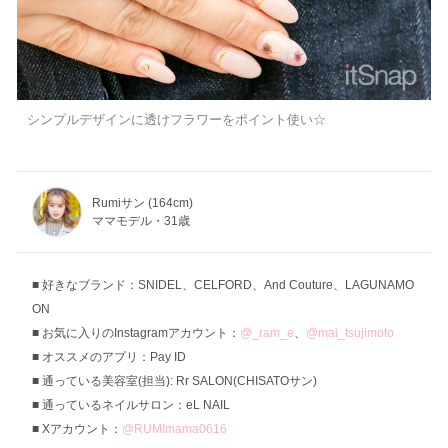
シンプルデザインに透けフラワーをポイント使い☆
Rumiサン (164cm)
ママモデル・31歳
好きなブランド：SNIDEL、CELFORD、And Couture、LAGUNAMO
ON
お気に入りのInstagramアカウント：
@_ram_e
、
@mai_tsujimoto
オススメのアプリ：Pay ID
通っている美容室(担当): Rr SALON(CHISATOサン)
通っているネイルサロン：eL NAIL
Xアカウント：
@RUMImama0616