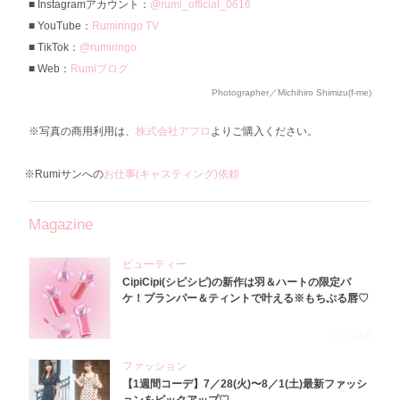
Instagramアカウント：
@rumi_official_0616
YouTube：
Rumiringo TV
TikTok：
@rumiringo
Web：
Rumiブログ
Photographer／Michihiro Shimizu(f-me)
※写真の商用利用は、
株式会社アフロ
よりご購入ください。
※Rumiサンへの
お仕事(キャスティング)依頼
Magazine
ビューティー
CipiCipi(シピシピ)の新作は羽＆ハートの限定パ
ケ！プランパー＆ティントで叶える※もちぷる唇♡
2026.8.6
ファッション
【1週間コーデ】7／28(火)〜8／1(土)最新ファッシ