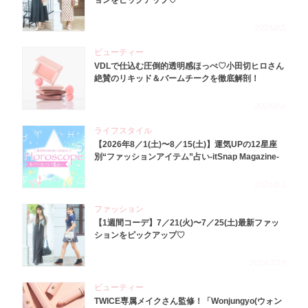
ョンをピックアップ♡
2026.8.5
ビューティー
VDLで仕込む圧倒的透明感ほっぺ♡小田切ヒロさん
絶賛のリキッド＆バームチークを徹底解剖！
2026.8.4
ライフスタイル
【2026年8／1(土)〜8／15(土)】運気UPの12星座
別“ファッションアイテム”占い-itSnap Magazine-
2026.8.1
ファッション
【1週間コーデ】7／21(火)〜7／25(土)最新ファッ
ションをピックアップ♡
2026.7.29
ビューティー
TWICE専属メイクさん監修！「Wonjungyo(ウォン