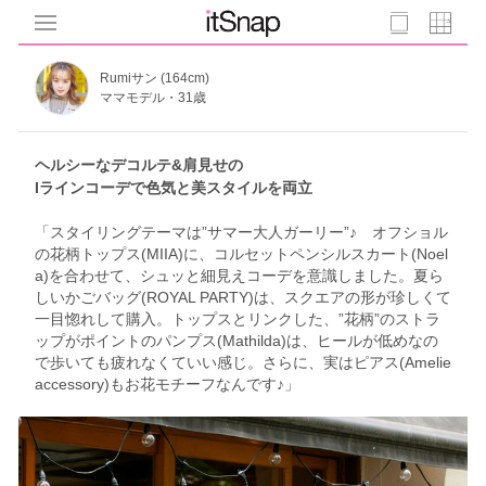
Rumiサン (164cm)
ママモデル・31歳
ヘルシーなデコルテ&肩見せの
Iラインコーデで色気と美スタイルを両立
「スタイリングテーマは”サマー大人ガーリー”♪ オフショル
の花柄トップス(MIIA)に、コルセットペンシルスカート(Noel
a)を合わせて、シュッと細見えコーデを意識しました。夏ら
しいかごバッグ(ROYAL PARTY)は、スクエアの形が珍しくて
一目惚れして購入。トップスとリンクした、”花柄”のストラ
ップがポイントのパンプス(Mathilda)は、ヒールが低めなの
で歩いても疲れなくていい感じ。さらに、実はピアス(Amelie
accessory)もお花モチーフなんです♪」