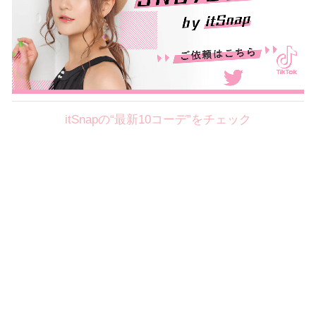
itSnapの“最新10コーデ”をチェック
Theme
8.7
【2026年8月(2／12)】
好印象を約束するミッドサマーの
Fri
旬スタイルに視線集中！ ＠東京
岩永莉子サン (149cm)
青山学院大学二年・20歳