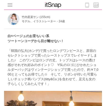
竹内星菜サン (155cm)
モデル、イラストレーター・24歳
白×ベージュのお育ちいい系
ツートーンコーデから目が離せない！
「韓国の弘大(ホンデ)で買ったロングワンピースと、原宿の
セレクトショップで買ったレーストップスでレイヤードしま
した♪ このワンピはロングの丈、トップスはレースの透け
感がそれぞれ好みのポイント♡ YSLのロゴにひかれたショ
ルダーバッグはヴィンテージショップで買ったので、約￥7,0
00ととってもお得でした✩ そして、リボンが付いた可愛ら
しいチェック柄パンプス(titty&Co.)を合わせて、足元も女の
子らしくしてみたんです！」