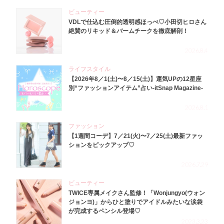
ビューティー
VDLで仕込む圧倒的透明感ほっぺ♡小田切ヒロさん
絶賛のリキッド＆バームチークを徹底解剖！
2026.8.4
ライフスタイル
【2026年8／1(土)〜8／15(土)】運気UPの12星座
別“ファッションアイテム”占い-itSnap Magazine-
2026.8.1
ファッション
【1週間コーデ】7／21(火)〜7／25(土)最新ファッ
ションをピックアップ♡
2026.7.29
ビューティー
TWICE専属メイクさん監修！「Wonjungyo(ウォン
ジョンヨ)」からひと塗りでアイドルみたいな涙袋
が完成するペンシル登場♡
2023.3.23