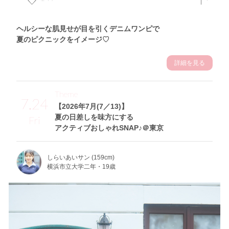
ヘルシーな肌見せが目を引くデニムワンピで
夏のピクニックをイメージ♡
詳細を見る
Theme
7.24
【2026年7月(7／13)】
夏の日差しを味方にする
Fri
アクティブおしゃれSNAP♪＠東京
しらいあいサン (159cm)
横浜市立大学二年・19歳