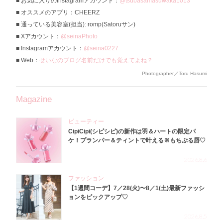
お気に入りのInstagramアカウント：
@tsubasamasuwaka1013
オススメのアプリ：CHEERZ
通っている美容室(担当): romp(Satoruサン)
Xアカウント：
@seinaPhoto
Instagramアカウント：
@seina0227
Web：
せいなのブログ名前だけでも覚えてよね？
Photographer／Toru Hasumi
Magazine
ビューティー
CipiCipi(シピシピ)の新作は羽＆ハートの限定パ
ケ！プランパー＆ティントで叶える※もちぷる唇♡
2026.8.6
ファッション
【1週間コーデ】7／28(火)〜8／1(土)最新ファッシ
ョンをピックアップ♡
2026.8.5