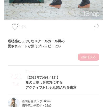
148
透明感たっぷりなスクールガール風の
愛されムードが漂うプレッピーに♡
詳細を見る
Theme
7.21
【2026年7月(6／13)】
夏の日差しを味方にする
Tue
アクティブおしゃれSNAP♪＠東京
昼間彩花サン (156cm)
國學院大學四年・22歳