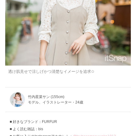
透け肌見せで涼しげかつ清楚なイメージを追求✩
竹内星菜サン (155cm)
モデル、イラストレーター・24歳
好きなブランド：FURFUR
よく読む雑誌：bis