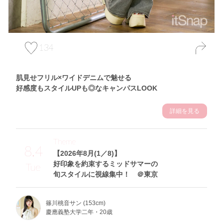
134
肌見せフリル×ワイドデニムで魅せる
好感度もスタイルUPも◎なキャンパスLOOK
詳細を見る
Theme
8.4
【2026年8月(1／8)】
好印象を約束するミッドサマーの
Tue
旬スタイルに視線集中！ ＠東京
篠川桃音サン (153cm)
慶應義塾大学二年・20歳