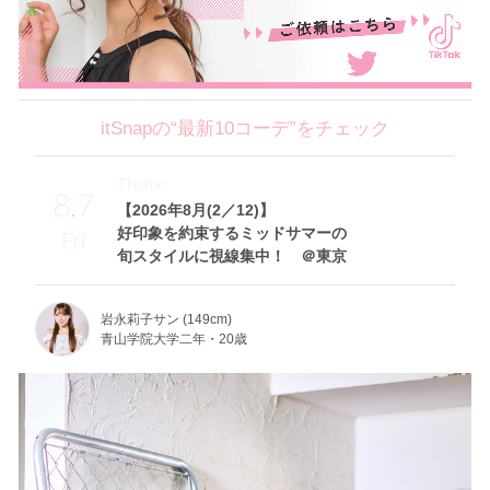
itSnapの“最新10コーデ”をチェック
Theme
8.7
【2026年8月(2／12)】
好印象を約束するミッドサマーの
Fri
旬スタイルに視線集中！ ＠東京
岩永莉子サン (149cm)
青山学院大学二年・20歳