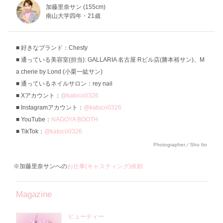
加藤里奈サン (155cm)
南山大学四年・21歳
好きなブランド：Chesty
通っている美容室(担当): GALLARIA 名古屋 Rビル店(勝本裕サン)、M
a cherie by Lond (小栗一紘サン)
通っているネイルサロン：rey nail
Xアカウント：
@katoco0326
Instagramアカウント：
@katoco0326
YouTube：
NAGOYA BOOTH
TikTok：
@katoco0326
Photographer／Sho Ito
※加藤里奈サンへの
お仕事(キャスティング)依頼
Magazine
ビューティー