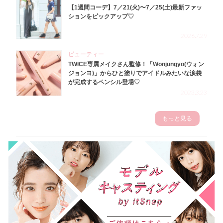
【1週間コーデ】7／21(火)〜7／25(土)最新ファッ
ションをピックアップ♡
2026.7.29
ビューティー
TWICE専属メイクさん監修！「Wonjungyo(ウォン
ジョンヨ)」からひと塗りでアイドルみたいな涙袋
が完成するペンシル登場♡
2023.3.23
もっと見る