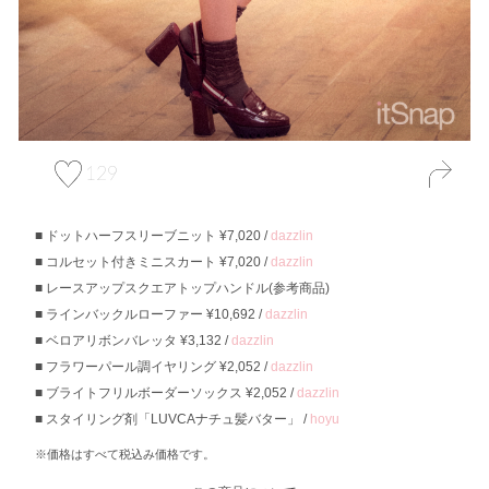
129
ドットハーフスリーブニット ¥7,020 /
dazzlin
コルセット付きミニスカート ¥7,020 /
dazzlin
レースアップスクエアトップハンドル(参考商品)
ラインバックルローファー ¥10,692 /
dazzlin
ベロアリボンバレッタ ¥3,132 /
dazzlin
フラワーパール調イヤリング ¥2,052 /
dazzlin
ブライトフリルボーダーソックス ¥2,052 /
dazzlin
スタイリング剤「LUVCAナチュ髪バター」 /
hoyu
※価格はすべて税込み価格です。