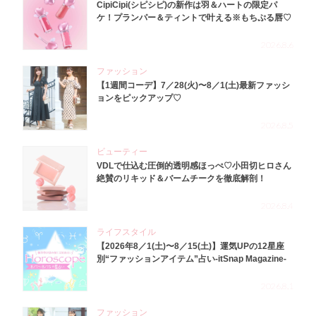
CipiCipi(シピシピ)の新作は羽＆ハートの限定パ
ケ！プランパー＆ティントで叶える※もちぷる唇♡
2026.8.6
ファッション
【1週間コーデ】7／28(火)〜8／1(土)最新ファッシ
ョンをピックアップ♡
2026.8.5
ビューティー
VDLで仕込む圧倒的透明感ほっぺ♡小田切ヒロさん
絶賛のリキッド＆バームチークを徹底解剖！
2026.8.4
ライフスタイル
【2026年8／1(土)〜8／15(土)】運気UPの12星座
別“ファッションアイテム”占い-itSnap Magazine-
2026.8.1
ファッション