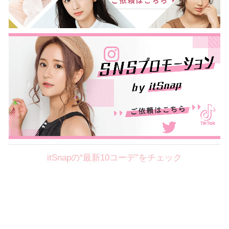
itSnapの“最新10コーデ”をチェック
Theme
8.7
【2026年8月(2／12)】
好印象を約束するミッドサマーの
Fri
旬スタイルに視線集中！ ＠東京