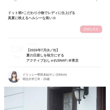
ドット柄×こだわり小物でレディに仕上げる
真夏に映えるヘルシーな装い☆
詳細を見る
Theme
7.28
【2026年7月(8／9)】
夏の日差しを味方にする
Tue
アクティブおしゃれSNAP♪＠東京
ドリッシー野田未結サン (164cm)
明治大学三年・20歳