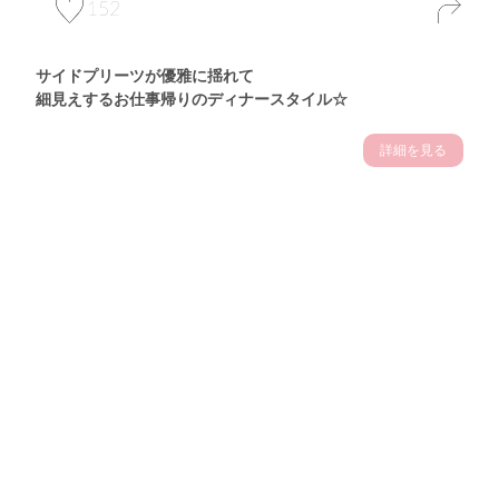
152
サイドプリーツが優雅に揺れて
細見えするお仕事帰りのディナースタイル☆
詳細を見る
Theme
7.14
"【2026年7月(4／13)】
夏の日差しを味方にする
Tue
アクティブおしゃれSNAP♪＠東京"
保坂玲奈サン (157cm)
モデル、フィットネストレーナー・31歳