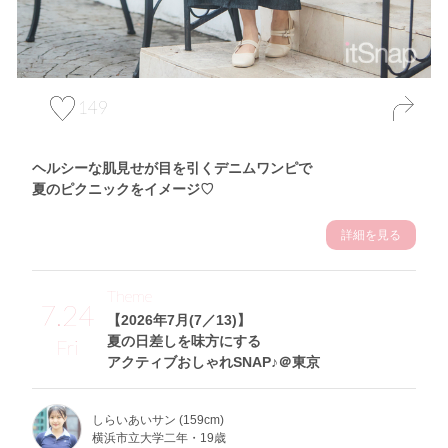
149
ヘルシーな肌見せが目を引くデニムワンピで
夏のピクニックをイメージ♡
詳細を見る
Theme
7.24
【2026年7月(7／13)】
夏の日差しを味方にする
Fri
アクティブおしゃれSNAP♪＠東京
しらいあいサン (159cm)
横浜市立大学二年・19歳