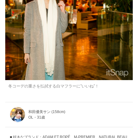
冬コーデの重さを払拭する白マフラーに”いいね”！
和田優美サン (158cm)
OL・31歳
好きなブランド：ADAM ET ROPÉ、M-PREMIER、NATURAL BEAU