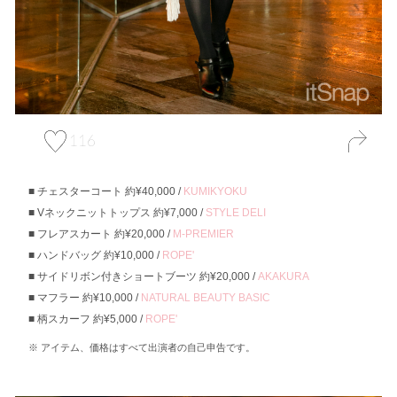
116
チェスターコート 約¥40,000 /
KUMIKYOKU
Vネックニットトップス 約¥7,000 /
STYLE DELI
フレアスカート 約¥20,000 /
M-PREMIER
ハンドバッグ 約¥10,000 /
ROPE'
サイドリボン付きショートブーツ 約¥20,000 /
AKAKURA
マフラー 約¥10,000 /
NATURAL BEAUTY BASIC
柄スカーフ 約¥5,000 /
ROPE'
アイテム、価格はすべて出演者の自己申告です。