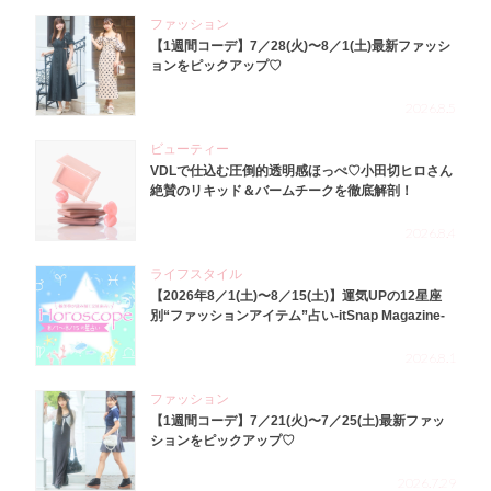
ファッション
【1週間コーデ】7／28(火)〜8／1(土)最新ファッシ
ョンをピックアップ♡
2026.8.5
ビューティー
VDLで仕込む圧倒的透明感ほっぺ♡小田切ヒロさん
絶賛のリキッド＆バームチークを徹底解剖！
2026.8.4
ライフスタイル
【2026年8／1(土)〜8／15(土)】運気UPの12星座
別“ファッションアイテム”占い-itSnap Magazine-
2026.8.1
ファッション
【1週間コーデ】7／21(火)〜7／25(土)最新ファッ
ションをピックアップ♡
2026.7.29