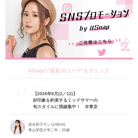
itSnapの“最新10コーデ”をチェック
Theme
8.7
【2026年8月(2／12)】
好印象を約束するミッドサマーの
Fri
旬スタイルに視線集中！ ＠東京
岩永莉子サン (149cm)
青山学院大学二年・20歳