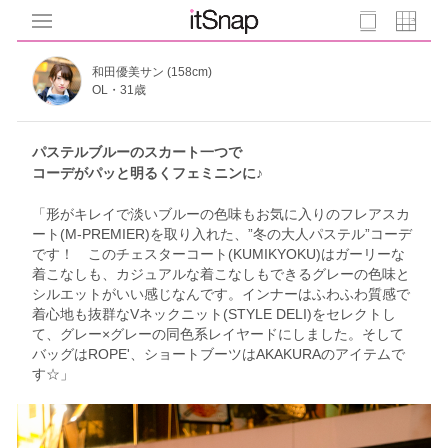
和田優美サン (158cm)
OL・31歳
パステルブルーのスカート一つで
コーデがパッと明るくフェミニンに♪
「形がキレイで淡いブルーの色味もお気に入りのフレアスカ
ート(M-PREMIER)を取り入れた、”冬の大人パステル”コーデ
です！ このチェスターコート(KUMIKYOKU)はガーリーな
着こなしも、カジュアルな着こなしもできるグレーの色味と
シルエットがいい感じなんです。インナーはふわふわ質感で
着心地も抜群なVネックニット(STYLE DELI)をセレクトし
て、グレー×グレーの同色系レイヤードにしました。そして
バッグはROPE'、ショートブーツはAKAKURAのアイテムで
す☆」