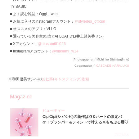
TY BASIC
よく読む雑誌：Oggi、with
お気に入りのInstagramアカウント：
@styledeli_official
オススメのアプリ：VLLO
通っている美容室(担当): AFLOAT D'L(井上紗矢香サン)
Xアカウント：
@masami61026
Instagramアカウント：
@masami_w14
Photographer／Michihiro Shimizu(f-me)
Cooperation／
CASCADE HARAJUKU
※和田優美サンへの
お仕事(キャスティング)依頼
Magazine
ビューティー
CipiCipi(シピシピ)の新作は羽＆ハートの限定パ
ケ！プランパー＆ティントで叶える※もちぷる唇♡
2026.8.6