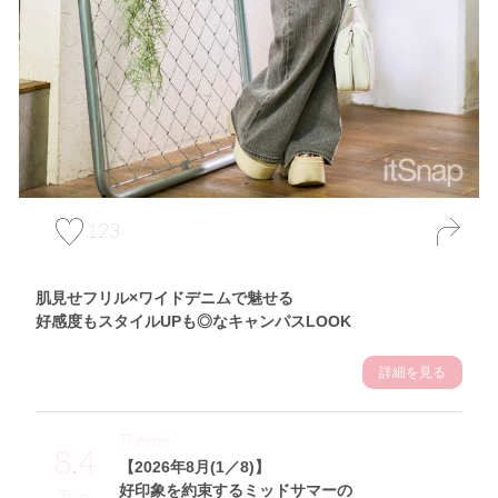
123
肌見せフリル×ワイドデニムで魅せる
好感度もスタイルUPも◎なキャンパスLOOK
詳細を見る
Theme
8.4
【2026年8月(1／8)】
好印象を約束するミッドサマーの
Tue