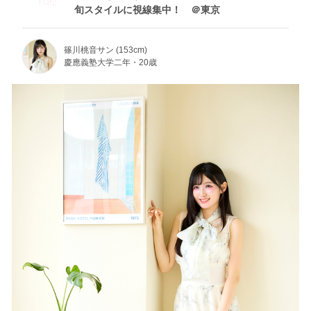
旬スタイルに視線集中！ ＠東京
篠川桃音サン (153cm)
慶應義塾大学二年・20歳