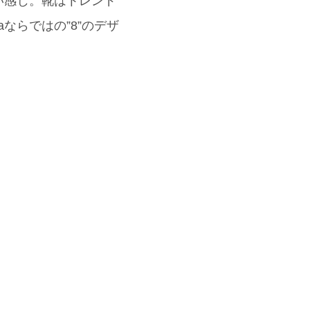
い感じ。靴はトレンド
aならではの”8”のデザ