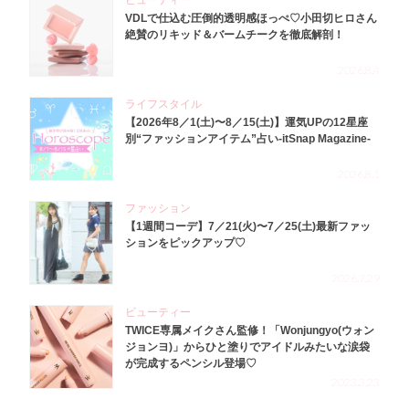
ビューティー
VDLで仕込む圧倒的透明感ほっぺ♡小田切ヒロさん
絶賛のリキッド＆バームチークを徹底解剖！
2026.8.4
ライフスタイル
【2026年8／1(土)〜8／15(土)】運気UPの12星座
別“ファッションアイテム”占い-itSnap Magazine-
2026.8.1
ファッション
【1週間コーデ】7／21(火)〜7／25(土)最新ファッ
ションをピックアップ♡
2026.7.29
ビューティー
TWICE専属メイクさん監修！「Wonjungyo(ウォン
ジョンヨ)」からひと塗りでアイドルみたいな涙袋
が完成するペンシル登場♡
2023.3.23