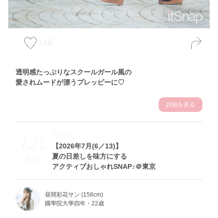
148
透明感たっぷりなスクールガール風の
愛されムードが漂うプレッピーに♡
詳細を見る
Theme
7.21
【2026年7月(6／13)】
夏の日差しを味方にする
Tue
アクティブおしゃれSNAP♪＠東京
昼間彩花サン (156cm)
國學院大學四年・22歳