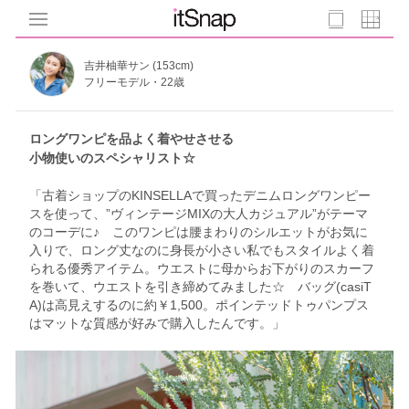
吉井柚華サン (153cm)
フリーモデル・22歳
ロングワンピを品よく着やせさせる
小物使いのスペシャリスト☆
「古着ショップのKINSELLAで買ったデニムロングワンピー
スを使って、”ヴィンテージMIXの大人カジュアル”がテーマ
のコーデに♪ このワンピは腰まわりのシルエットがお気に
入りで、ロング丈なのに身長が小さい私でもスタイルよく着
られる優秀アイテム。ウエストに母からお下がりのスカーフ
を巻いて、ウエストを引き締めてみました☆ バッグ(casiT
A)は高見えするのに約￥1,500。ポインテッドトゥパンプス
はマットな質感が好みで購入したんです。」