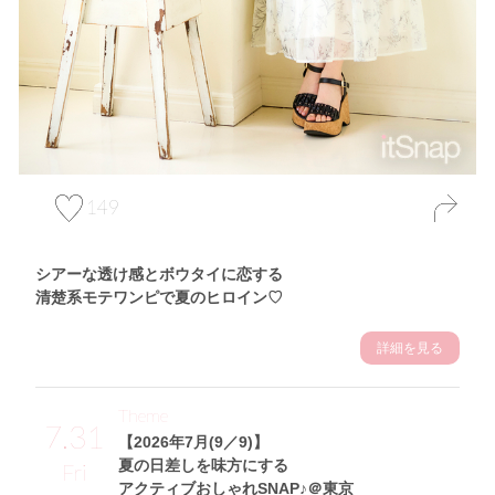
149
シアーな透け感とボウタイに恋する
清楚系モテワンピで夏のヒロイン♡
詳細を見る
Theme
7.31
【2026年7月(9／9)】
夏の日差しを味方にする
Fri
アクティブおしゃれSNAP♪＠東京