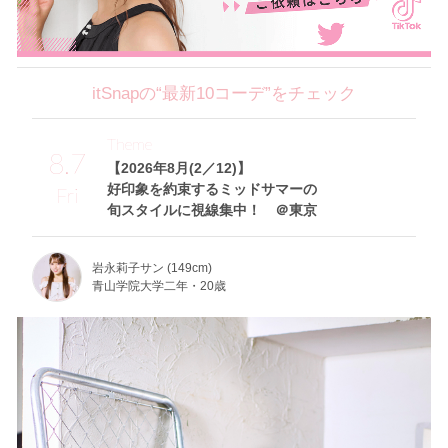
itSnapの“最新10コーデ”をチェック
Theme
8.7
【2026年8月(2／12)】
好印象を約束するミッドサマーの
Fri
旬スタイルに視線集中！ ＠東京
岩永莉子サン (149cm)
青山学院大学二年・20歳