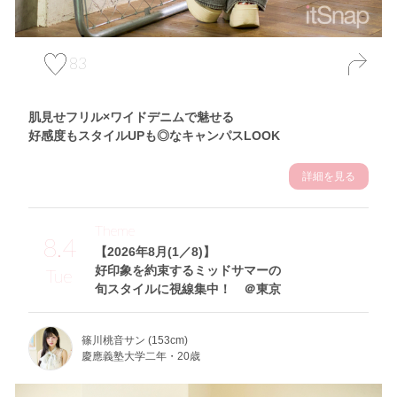
83
肌見せフリル×ワイドデニムで魅せる
好感度もスタイルUPも◎なキャンパスLOOK
詳細を見る
Theme
8.4
【2026年8月(1／8)】
好印象を約束するミッドサマーの
Tue
旬スタイルに視線集中！ ＠東京
篠川桃音サン (153cm)
慶應義塾大学二年・20歳