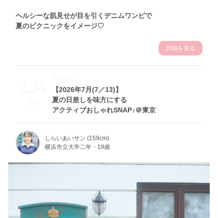
ヘルシーな肌見せが目を引くデニムワンピで
夏のピクニックをイメージ♡
詳細を見る
Theme
7.24
【2026年7月(7／13)】
夏の日差しを味方にする
Fri
アクティブおしゃれSNAP♪＠東京
しらいあいサン (159cm)
横浜市立大学二年・19歳