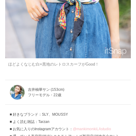
ほどよくなじむ白×黒地のレトロスカーフがGood！
吉井柚華サン (153cm)
フリーモデル・22歳
好きなブランド：SLY、MOUSSY
よく読む雑誌：Tarzan
お気に入りのInstagramアカウント：
@mankimonkiLAstudio