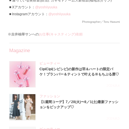
通っている美容室(担当): カキモトアームズ新宿店(福地京介サン)
Xアカウント：
@yoshiiyuuka
Instagramアカウント：
@yoshiiyuuka
Photographer／Toru Hasumi
※吉井柚華サンへの
お仕事(キャスティング)依頼
Magazine
ビューティー
CipiCipi(シピシピ)の新作は羽＆ハートの限定パ
ケ！プランパー＆ティントで叶える※もちぷる唇♡
2026.8.6
ファッション
【1週間コーデ】7／28(火)〜8／1(土)最新ファッシ
ョンをピックアップ♡
2026.8.5