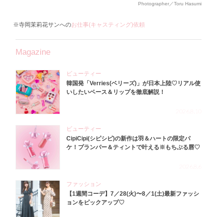
Photographer／Toru Hasumi
※寺岡茉莉花サンへの
お仕事(キャスティング)依頼
Magazine
ビューティー
韓国発「Verries(ベリーズ)」が日本上陸♡リアル使
いしたいベース＆リップを徹底解説！
2026.8.10
ビューティー
CipiCipi(シピシピ)の新作は羽＆ハートの限定パ
ケ！プランパー＆ティントで叶える※もちぷる唇♡
2026.8.6
ファッション
【1週間コーデ】7／28(火)〜8／1(土)最新ファッシ
ョンをピックアップ♡