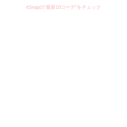
itSnapの“最新10コーデ”をチェック
Theme
8.7
【2026年8月(2／12)】
好印象を約束するミッドサマーの
Fri
旬スタイルに視線集中！ ＠東京
岩永莉子サン (149cm)
青山学院大学二年・20歳