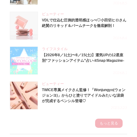
2026.8.5
ビューティー
VDLで仕込む圧倒的透明感ほっぺ♡小田切ヒロさん
絶賛のリキッド＆バームチークを徹底解剖！
2026.8.4
ライフスタイル
【2026年8／1(土)〜8／15(土)】運気UPの12星座
別“ファッションアイテム”占い-itSnap Magazine-
2026.8.1
ビューティー
TWICE専属メイクさん監修！「Wonjungyo(ウォン
ジョンヨ)」からひと塗りでアイドルみたいな涙袋
が完成するペンシル登場♡
2023.3.23
もっと見る