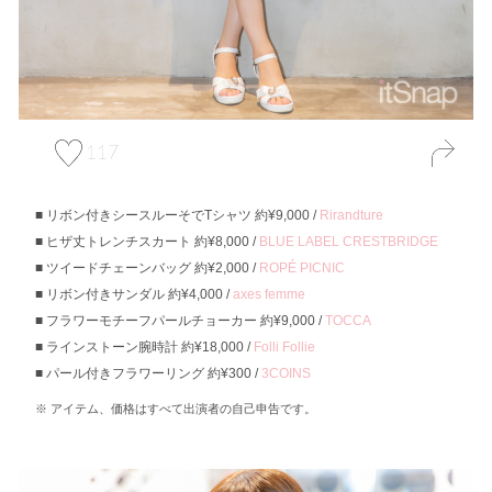
117
リボン付きシースルーそでTシャツ 約¥9,000 /
Rirandture
ヒザ丈トレンチスカート 約¥8,000 /
BLUE LABEL CRESTBRIDGE
ツイードチェーンバッグ 約¥2,000 /
ROPÉ PICNIC
リボン付きサンダル 約¥4,000 /
axes femme
フラワーモチーフパールチョーカー 約¥9,000 /
TOCCA
ラインストーン腕時計 約¥18,000 /
Folli Follie
パール付きフラワーリング 約¥300 /
3COINS
アイテム、価格はすべて出演者の自己申告です。