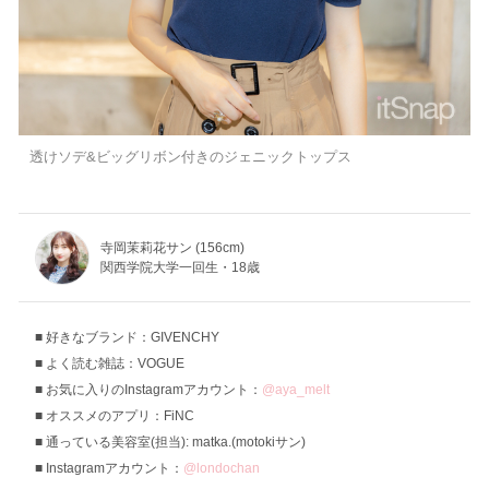
透けソデ&ビッグリボン付きのジェニックトップス
寺岡茉莉花サン (156cm)
関西学院大学一回生・18歳
好きなブランド：GIVENCHY
よく読む雑誌：VOGUE
お気に入りのInstagramアカウント：
@aya_melt
オススメのアプリ：FiNC
通っている美容室(担当): matka.(motokiサン)
Instagramアカウント：
@londochan