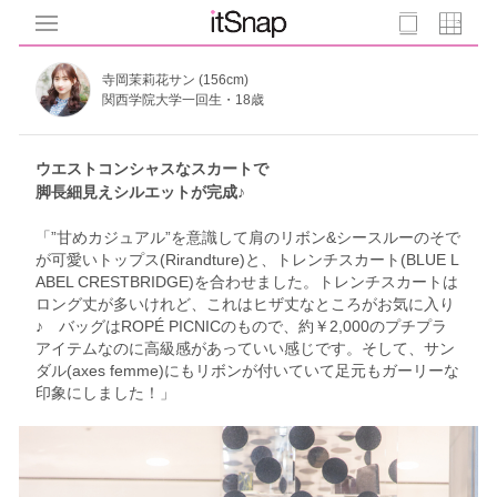
寺岡茉莉花サン (156cm)
関西学院大学一回生・18歳
ウエストコンシャスなスカートで
脚長細見えシルエットが完成♪
「”甘めカジュアル”を意識して肩のリボン&シースルーのそで
が可愛いトップス(Rirandture)と、トレンチスカート(BLUE L
ABEL CRESTBRIDGE)を合わせました。トレンチスカートは
ロング丈が多いけれど、これはヒザ丈なところがお気に入り
♪ バッグはROPÉ PICNICのもので、約￥2,000のプチプラ
アイテムなのに高級感があっていい感じです。そして、サン
ダル(axes femme)にもリボンが付いていて足元もガーリーな
印象にしました！」