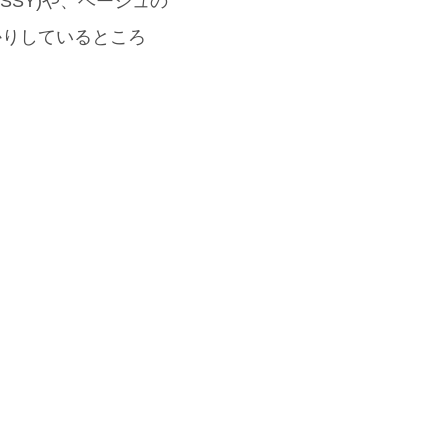
SY)や、ベージュの
っかりしているところ