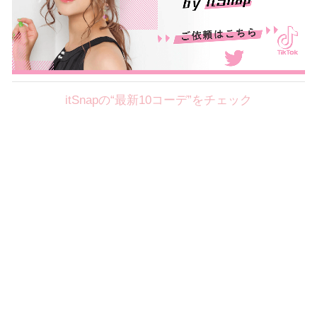
itSnapの“最新10コーデ”をチェック
Theme
8.7
【2026年8月(2／12)】
好印象を約束するミッドサマーの
Fri
旬スタイルに視線集中！ ＠東京
岩永莉子サン (149cm)
青山学院大学二年・20歳