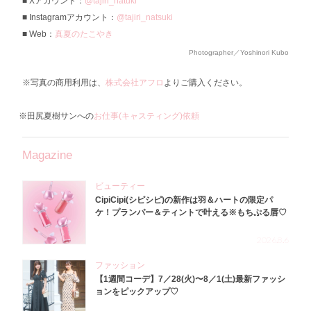
Xアカウント：
@tajiri_natuki
Instagramアカウント：
@tajiri_natsuki
Web：
真夏のたこやき
Photographer／Yoshinori Kubo
※写真の商用利用は、
株式会社アフロ
よりご購入ください。
※田尻夏樹サンへの
お仕事(キャスティング)依頼
Magazine
ビューティー
CipiCipi(シピシピ)の新作は羽＆ハートの限定パ
ケ！プランパー＆ティントで叶える※もちぷる唇♡
2026.8.6
ファッション
【1週間コーデ】7／28(火)〜8／1(土)最新ファッシ
ョンをピックアップ♡