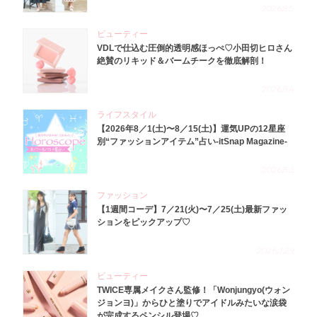
2026.8.5
ビューティー
VDLで仕込む圧倒的透明感ほっぺ♡小田切ヒロさん
絶賛のリキッド＆バームチークを徹底解剖！
2026.8.4
ライフスタイル
【2026年8／1(土)〜8／15(土)】運気UPの12星座
別“ファッションアイテム”占い-itSnap Magazine-
2026.8.1
ファッション
【1週間コーデ】7／21(火)〜7／25(土)最新ファッ
ションをピックアップ♡
2026.7.29
ビューティー
TWICE専属メイクさん監修！「Wonjungyo(ウォン
ジョンヨ)」からひと塗りでアイドルみたいな涙袋
が完成するペンシル登場♡