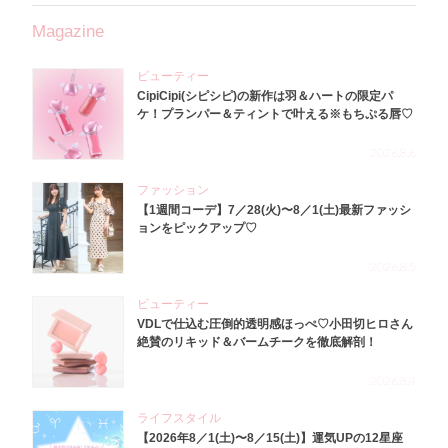
Magazine
ビューティー
CipiCipi(シピシピ)の新作は羽＆ハートの限定パ
ケ！プランパー＆ティントで叶える※もちぷる唇♡
2026.8.6
ファッション
【1週間コーデ】7／28(火)〜8／1(土)最新ファッシ
ョンをピックアップ♡
2026.8.5
ビューティー
VDLで仕込む圧倒的透明感ほっぺ♡小田切ヒロさん
絶賛のリキッド＆バームチークを徹底解剖！
2026.8.4
ライフスタイル
【2026年8／1(土)〜8／15(土)】運気UPの12星座