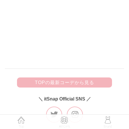
150
黒フリルキャミにビジューきらめく
デニムを合わせて甘辛カジュアルに♡
TOPの最新コーデから見る
＼ itSnap Official SNS ／
Top
All Girls
Brand