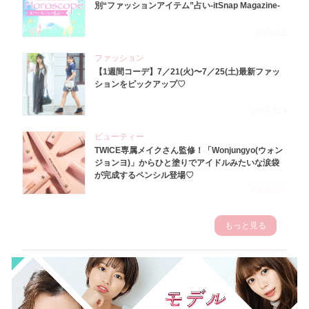
別“ファッションアイテム”占い-itSnap Magazine-
2026.8.1
ファッション
【1週間コーデ】7／21(火)〜7／25(土)最新ファッ
ションをピックアップ♡
2026.7.29
ビューティー
TWICE専属メイクさん監修！「Wonjungyo(ウォン
ジョンヨ)」からひと塗りでアイドルみたいな涙袋
が完成するペンシル登場♡
2023.3.23
もっと見る