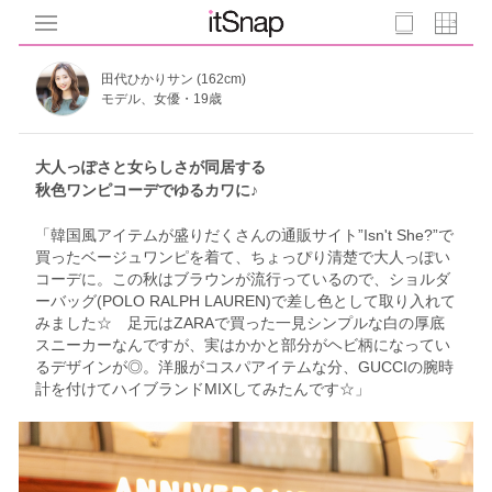
田代ひかりサン (162cm)
モデル、女優・19歳
大人っぽさと女らしさが同居する
秋色ワンピコーデでゆるカワに♪
「韓国風アイテムが盛りだくさんの通販サイト”Isn't She?”で
買ったベージュワンピを着て、ちょっぴり清楚で大人っぽい
コーデに。この秋はブラウンが流行っているので、ショルダ
ーバッグ(POLO RALPH LAUREN)で差し色として取り入れて
みました☆ 足元はZARAで買った一見シンプルな白の厚底
スニーカーなんですが、実はかかと部分がヘビ柄になってい
るデザインが◎。洋服がコスパアイテムな分、GUCCIの腕時
計を付けてハイブランドMIXしてみたんです☆」