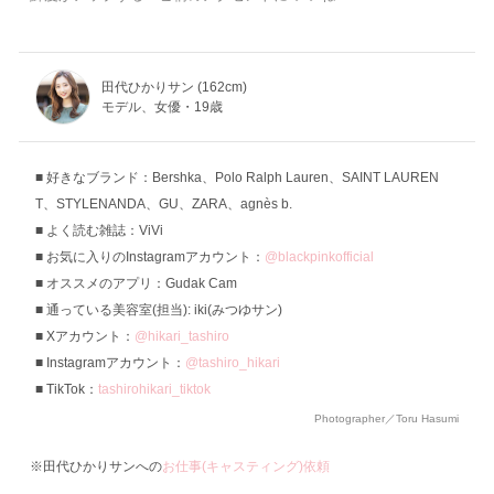
田代ひかりサン (162cm)
モデル、女優・19歳
好きなブランド：Bershka、Polo Ralph Lauren、SAINT LAUREN
T、STYLENANDA、GU、ZARA、agnès b.
よく読む雑誌：ViVi
お気に入りのInstagramアカウント：
@blackpinkofficial
オススメのアプリ：Gudak Cam
通っている美容室(担当): iki(みつゆサン)
Xアカウント：
@hikari_tashiro
Instagramアカウント：
@tashiro_hikari
TikTok：
tashirohikari_tiktok
Photographer／Toru Hasumi
※田代ひかりサンへの
お仕事(キャスティング)依頼