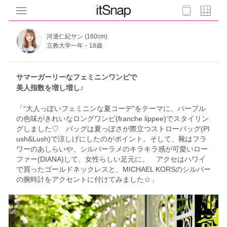
河邊仁紀サン (160cm)
立教大学一年・18歳
サマーガーリーなフェミニンワンピで
美人指数を増し増し♪
「“大人っぽいフェミニンな夏コーデ”をテーマに、パープル
の色味がきれいなロングワンピ(franche lippee)でスタイリン
グしました♡ バッグは夏っぽさが際立つストローバッグ(Pl
ush&Lush)で涼しげにしたのがポイント。そして、靴はフラ
ワーのあしらいや、シルバーラメのキラキラ感が可愛いロー
ファー(DIANA)して、女性らしい足元に。 アクセはハワイ
で買ったゴールドネックレスと、MICHAEL KORSのシルバー
の腕時計をアクセントに付けてみました☆」