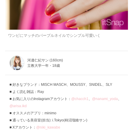
ワンピにマッチのパープルネイルでシンプル可愛いく
河邊仁紀サン (160cm)
立教大学一年・18歳
好きなブランド：MISCH MASCH、MOUSSY、SNIDEL、SLY
よく読む雑誌：Ray
お気に入りのInstagramアカウント：
@chacch1
、
@nanami_yoda
、
@arisa.ikd
オススメのアプリ：minimo
通っている美容室(担当): i.Tokyo(柿沼瑠維サン)
Xアカウント：
@niki_kawabe