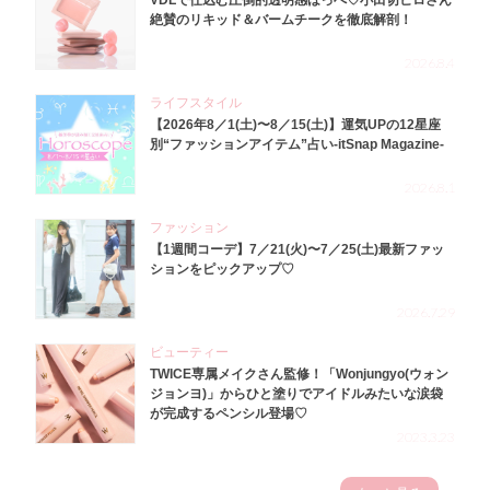
VDLで仕込む圧倒的透明感ほっぺ♡小田切ヒロさん
絶賛のリキッド＆バームチークを徹底解剖！
2026.8.4
ライフスタイル
【2026年8／1(土)〜8／15(土)】運気UPの12星座
別“ファッションアイテム”占い-itSnap Magazine-
2026.8.1
ファッション
【1週間コーデ】7／21(火)〜7／25(土)最新ファッ
ションをピックアップ♡
2026.7.29
ビューティー
TWICE専属メイクさん監修！「Wonjungyo(ウォン
ジョンヨ)」からひと塗りでアイドルみたいな涙袋
が完成するペンシル登場♡
2023.3.23