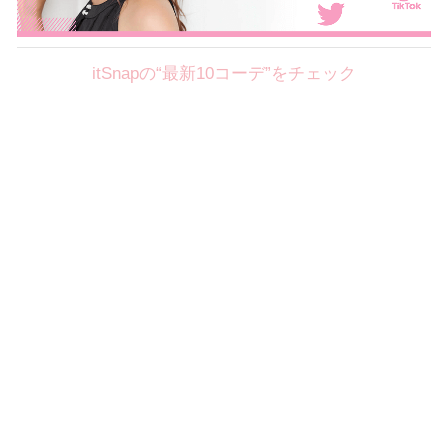
itSnapの“最新10コーデ”をチェック
Theme
8.7
【2026年8月(2／12)】
好印象を約束するミッドサマーの
Fri
旬スタイルに視線集中！ ＠東京
岩永莉子サン (149cm)
青山学院大学二年・20歳