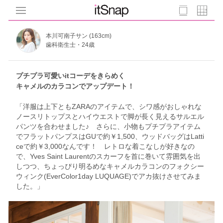
本川可南子サン (163cm)
歯科衛生士・24歳
プチプラ可愛いitコーデをきらめく
キャメルのカラコンでアップデート！
「洋服は上下ともZARAのアイテムで、シワ感がおしゃれな
ノースリトップスとハイウエストで脚が長く見えるサルエル
パンツを合わせました♪ さらに、小物もプチプラアイテム
でフラットパンプスはGUで約￥1,500、ウッドバッグはLatti
ceで約￥3,000なんです！ レトロな着こなしが好きなの
で、Yves Saint Laurentのスカーフを首に巻いて雰囲気を出
しつつ、ちょっぴり明るめなキャメルカラコンのフォクシー
ウィンク(EverColor1day LUQUAGE)でアカ抜けさせてみま
した。」