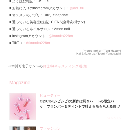
よく読む雑誌：GISELe
お気に入りのInstagramアカウント：
@aoi186
オススメのアプリ：Ulik、Snapchat
通っている美容室(担当): CIENA(金井友樹サン)
通っているネイルサロン：Amon nail
Instagramアカウント：
@kanako228m
TikTok：
＠kanako228m
Photographer／Toru Hasumi
Hair&Make up／Izumi Yamagachi
※本川可南子サンへの
お仕事(キャスティング)依頼
Magazine
ビューティー
CipiCipi(シピシピ)の新作は羽＆ハートの限定パ
ケ！プランパー＆ティントで叶える※もちぷる唇♡
2026.8.6
ファッション