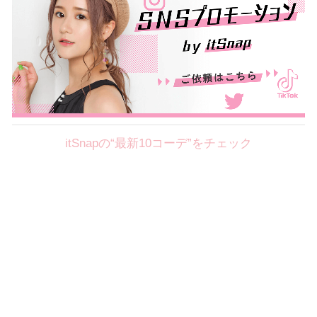
itSnapの“最新10コーデ”をチェック
Theme
8.7
【2026年8月(2／12)】
好印象を約束するミッドサマーの
Fri
旬スタイルに視線集中！ ＠東京
岩永莉子サン (149cm)
青山学院大学二年・20歳