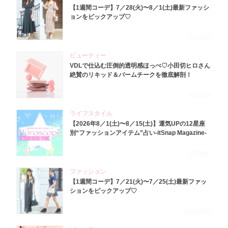
【1週間コーデ】7／28(火)〜8／1(土)最新ファッシ
ョンをピックアップ♡
2026.8.5
ビューティー
VDLで仕込む圧倒的透明感ほっぺ♡小田切ヒロさん
絶賛のリキッド＆バームチークを徹底解剖！
2026.8.4
ライフスタイル
【2026年8／1(土)〜8／15(土)】運気UPの12星座
別“ファッションアイテム”占い-itSnap Magazine-
2026.8.1
ファッション
【1週間コーデ】7／21(火)〜7／25(土)最新ファッ
ションをピックアップ♡
2026.7.29