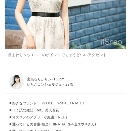
首まわり＆ウエストのポイントでちょうどいいアクセント
宮島るりかサン (155cm)
いちごコンシェルジュ・22歳
好きなブランド：SNIDEL、Noela、FRAY I.D
よく読む雑誌：bis、美人百花
オススメのアプリ：小紅書（RED）
通っている美容室(担当): HIRA HAIR(平山ユウキさん)