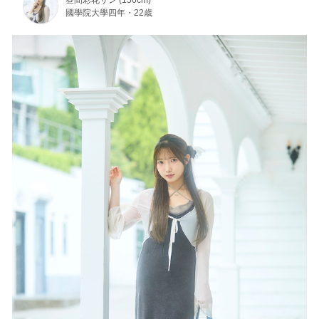
昼間彩花サン (156cm)
國學院大學四年・22歳