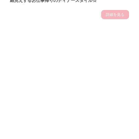
細見えするお仕事帰りのディナースタイル☆
詳細を見る
Theme
7.14
"【2026年7月(4／13)】
夏の日差しを味方にする
Tue
アクティブおしゃれSNAP♪＠東京"
保坂玲奈サン (157cm)
モデル、フィットネストレーナー・31歳