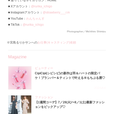
通っているネイルサロン：HOME
Xアカウント：
@rurika_ichigo
Instagramアカウント：
@strawberry___r.m
YouTube：
わんちゃんす
TikTok：
@rurika_ichigo
Photographer／Michihiro Shimizu
※宮島るりかサンへの
お仕事(キャスティング)依頼
Magazine
ビューティー
CipiCipi(シピシピ)の新作は羽＆ハートの限定パ
ケ！プランパー＆ティントで叶える※もちぷる唇♡
2026.8.6
ファッション
【1週間コーデ】7／28(火)〜8／1(土)最新ファッシ
ョンをピックアップ♡