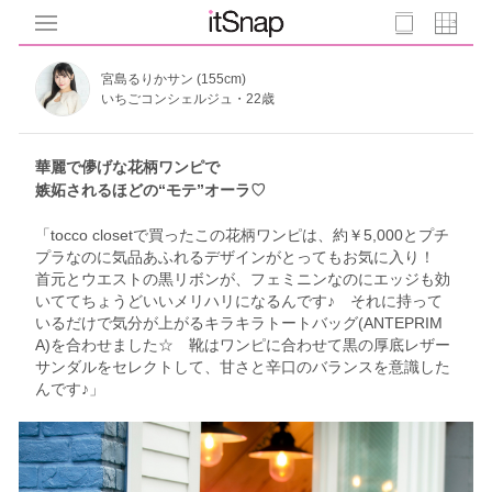
宮島るりかサン (155cm)
いちごコンシェルジュ・22歳
華麗で儚げな花柄ワンピで
嫉妬されるほどの“モテ”オーラ♡
「tocco closetで買ったこの花柄ワンピは、約￥5,000とプチ
プラなのに気品あふれるデザインがとってもお気に入り！
首元とウエストの黒リボンが、フェミニンなのにエッジも効
いててちょうどいいメリハリになるんです♪ それに持って
いるだけで気分が上がるキラキラトートバッグ(ANTEPRIM
A)を合わせました☆ 靴はワンピに合わせて黒の厚底レザー
サンダルをセレクトして、甘さと辛口のバランスを意識した
んです♪」