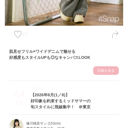
65
肌見せフリル×ワイドデニムで魅せる
好感度もスタイルUPも◎なキャンパスLOOK
詳細を見る
Theme
8.4
【2026年8月(1／8)】
好印象を約束するミッドサマーの
Tue
旬スタイルに視線集中！ ＠東京
篠川桃音サン (153cm)