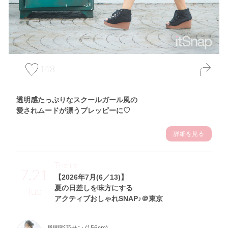
148
透明感たっぷりなスクールガール風の
愛されムードが漂うプレッピーに♡
詳細を見る
Theme
7.21
【2026年7月(6／13)】
夏の日差しを味方にする
Tue
アクティブおしゃれSNAP♪＠東京