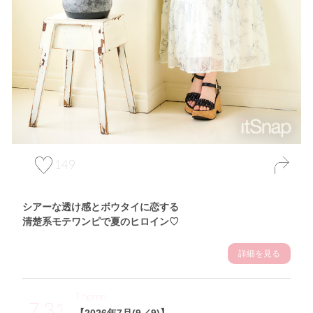
149
シアーな透け感とボウタイに恋する
清楚系モテワンピで夏のヒロイン♡
詳細を見る
Theme
7.31