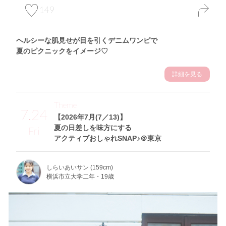
149
ヘルシーな肌見せが目を引くデニムワンピで
夏のピクニックをイメージ♡
詳細を見る
Theme
7.24
【2026年7月(7／13)】
夏の日差しを味方にする
Fri
アクティブおしゃれSNAP♪＠東京
しらいあいサン (159cm)
横浜市立大学二年・19歳