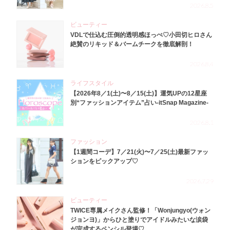
2026.8.5
ビューティー
VDLで仕込む圧倒的透明感ほっぺ♡小田切ヒロさん
絶賛のリキッド＆バームチークを徹底解剖！
2026.8.4
ライフスタイル
【2026年8／1(土)〜8／15(土)】運気UPの12星座
別“ファッションアイテム”占い-itSnap Magazine-
2026.8.1
ファッション
【1週間コーデ】7／21(火)〜7／25(土)最新ファッ
ションをピックアップ♡
2026.7.29
ビューティー
TWICE専属メイクさん監修！「Wonjungyo(ウォン
ジョンヨ)」からひと塗りでアイドルみたいな涙袋
が完成するペンシル登場♡