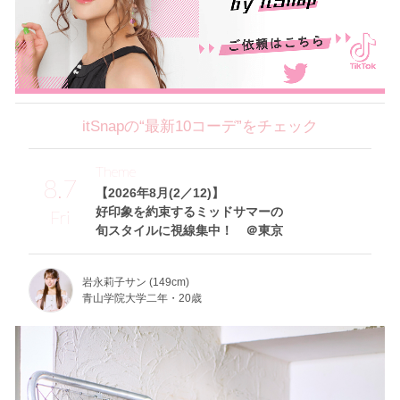
itSnapの“最新10コーデ”をチェック
Theme
8.7
【2026年8月(2／12)】
好印象を約束するミッドサマーの
Fri
旬スタイルに視線集中！ ＠東京
岩永莉子サン (149cm)
青山学院大学二年・20歳