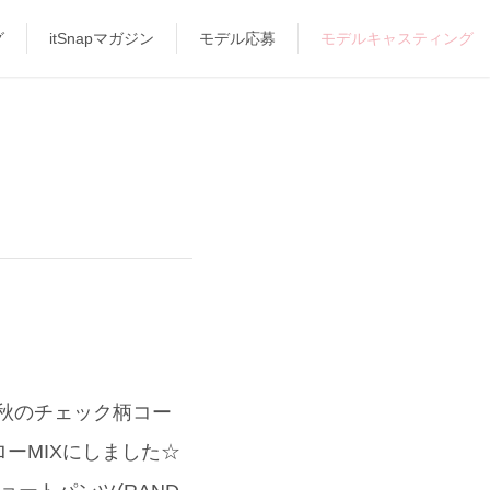
グ
itSnapマガジン
モデル応募
モデルキャスティング
“秋のチェック柄コー
ローMIXにしました☆