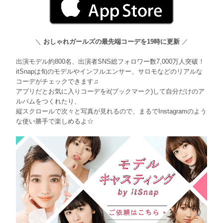
＼
おしゃれガールズの最先端コーデを19時に更新
／
出演モデル約800名、出演者SNS総フォロワー数7,000万人突破！
itSnapは旬のモデルやインフルエンサー、サロモなどのリアルな
コーデがチェックできます♫
アプリだとお気に入りコーデをit(ブックマーク)して自分だけのア
ルバムをつくれたり、
縦スクロールで次々と写真が見れるので、まるでInstagramのよう
な使い勝手で楽しめるよ☆