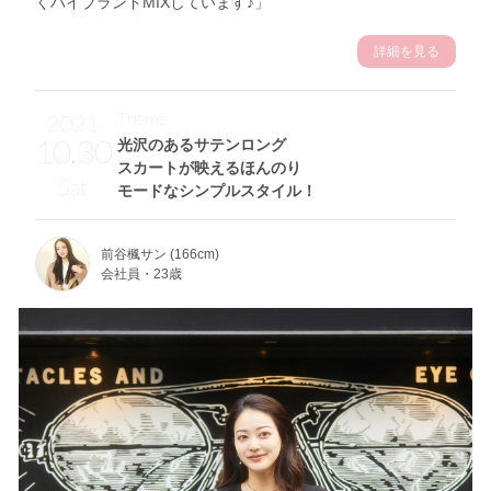
くハイブランドMIXしています♪」
詳細を見る
Theme
2021
10.30
光沢のあるサテンロング
スカートが映えるほんのり
Sat
モードなシンプルスタイル！
前谷楓サン (166cm)
会社員・23歳