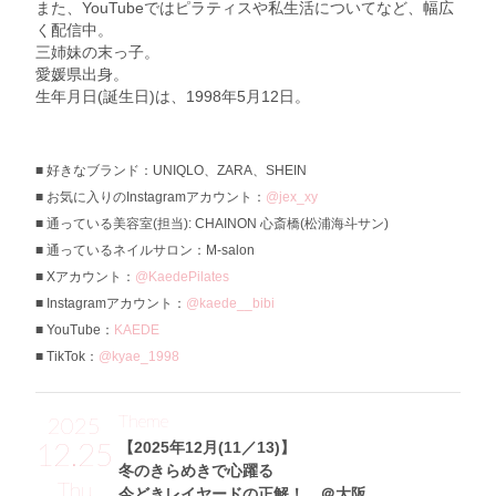
また、YouTubeではピラティスや私生活についてなど、幅広
く配信中。
三姉妹の末っ子。
愛媛県出身。
生年月日(誕生日)は、1998年5月12日。
好きなブランド：UNIQLO、ZARA、SHEIN
お気に入りのInstagramアカウント：
@jex_xy
通っている美容室(担当): CHAINON 心斎橋(松浦海斗サン)
通っているネイルサロン：M-salon
Xアカウント：
@KaedePilates
Instagramアカウント：
@kaede__bibi
YouTube：
KAEDE
TikTok：
@kyae_1998
Theme
2025
12.25
【2025年12月(11／13)】
冬のきらめきで心躍る
Thu
今どきレイヤードの正解！ ＠大阪