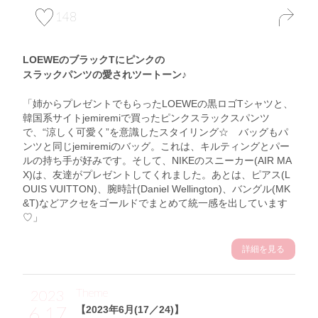
148
LOEWEのブラックTにピンクの
スラックパンツの愛されツートーン♪
「姉からプレゼントでもらったLOEWEの黒ロゴTシャツと、
韓国系サイトjemiremiで買ったピンクスラックスパンツ
で、“涼しく可愛く”を意識したスタイリング☆ バッグもパ
ンツと同じjemiremiのバッグ。これは、キルティングとパー
ルの持ち手が好みです。そして、NIKEのスニーカー(AIR MA
X)は、友達がプレゼントしてくれました。あとは、ピアス(L
OUIS VUITTON)、腕時計(Daniel Wellington)、バングル(MK
&T)などアクセをゴールドでまとめて統一感を出しています
♡」
詳細を見る
Theme
2023
6.17
【2023年6月(17／24)】