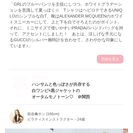
「GRLのブルーパンツを主役にしつつ、ホワイトグラデーシ
ョンを意識して夏っぽく☆ TシャツはヘビロテできるUNIQ
LOのシンプルな白T、靴はALEXANDER MCQUEENのホワイ
トスニーカーにして、上と下を白でそろえたのがポイント。
それに、ミニサイズで使いやすいPRADAのハンドバッグを持
って、アクセントにしました！ あとは、涼しげな手元にな
るGUCCIのシルバー腕時計を合わせて、さわやかな印象にし
ています♪」
詳細を見る
Theme
2022
9.15
ハンサムと色っぽさが共存する
白ワンピ×黒ジャケットの
Thu
オータムモノトーン♡ ＠関西
前谷楓サン (166cm)
ピラティスインストラクター・24歳