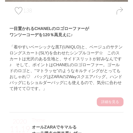
138
一目置かれるCHANELのロゴローファーが
ワンツーコーデを120％高見えに♪
「着やすいベーシックな黒T(UNIQLO)と、ベージュのサテン
ロングスカート(SLY)を合わせたシンプルコーデ☆ このス
カートは光沢のある生地と、サイドスリットが好みなんです
♪ そして、ポイントはCHANELのロゴローファー。ゴール
ドのロゴと、“マトラッセ”のようなキルティングがとっても
おしゃれ♡ バッグはZARAの2Wayスクエアバッグ。ハンド
バッグにもショルダーバッグにも使えるので、気分に合わせ
て持てて◎です。」
詳細を見る
Theme
2020
11.19
オールZARAでキマルる