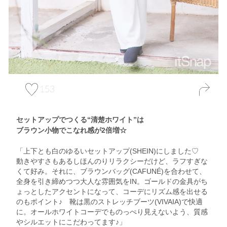
153
セットアップでつくる“清楚ホワイト”は
ブラウン小物でこなれ感が2倍増☆
「上下とも白のゆるいセットアップ(SHEIN)にしました♡
動きやすさもあるしほんのりリラクシーだけど、ラフすぎな
くて好み。それに、ブラウンバッグ(CAFUNÉ)を合わせて、
全身を引き締めつつ大人な雰囲気をIN。ゴールドの金具がち
ょっとしたアクセントになって、コーデにリズム感を出せる
のもポイント♪ 靴は黒のストレッチブーツ(VIVAIA)で快適
に。オールホワイトコーデでものっぺり見えないよう、質感
やシルエットにこだわってます♪」