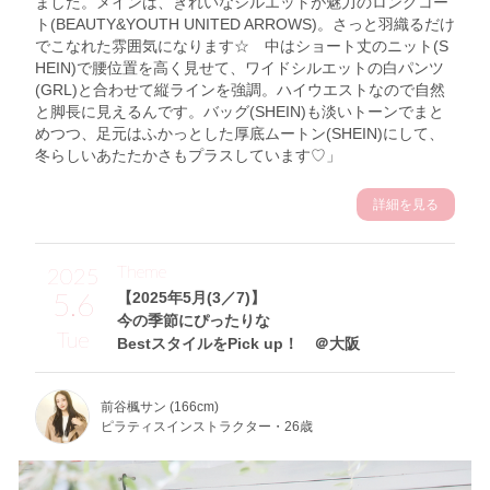
ました。メインは、きれいなシルエットが魅力のロングコー
ト(BEAUTY&YOUTH UNITED ARROWS)。さっと羽織るだけ
でこなれた雰囲気になります☆ 中はショート丈のニット(S
HEIN)で腰位置を高く見せて、ワイドシルエットの白パンツ
(GRL)と合わせて縦ラインを強調。ハイウエストなので自然
と脚長に見えるんです。バッグ(SHEIN)も淡いトーンでまと
めつつ、足元はふかっとした厚底ムートン(SHEIN)にして、
冬らしいあたたかさもプラスしています♡」
詳細を見る
Theme
2025
5.6
【2025年5月(3／7)】
今の季節にぴったりな
Tue
BestスタイルをPick up！ ＠大阪
前谷楓サン (166cm)
ピラティスインストラクター・26歳