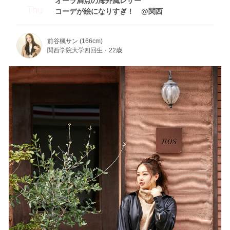
オーラ満点の海外風レザー
Thu
コーデが絵になりすぎ！ @関西
前谷楓サン (166cm)
関西学院大学四回生・22歳