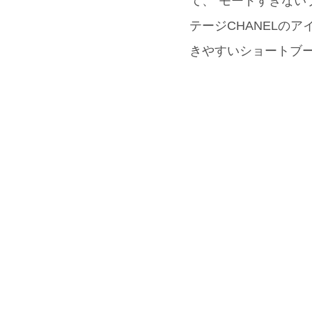
て、“モードすぎない
テージCHANELの
きやすいショートブーツ