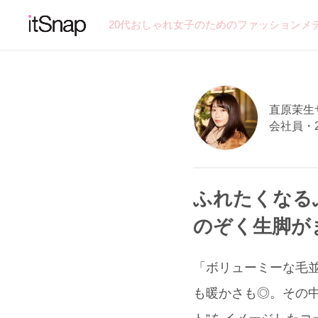
20代おしゃれ女子のためのファッションメ
直原茉生サン
会社員・
ふれたくなる
のぞく生脚が
「ボリューミーな毛並み
も暖かさも◎。その中