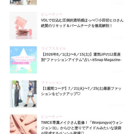
2026.8.5
ビューティー
VDLで仕込む圧倒的透明感ほっぺ♡小田切ヒロさん
絶賛のリキッド＆バームチークを徹底解剖！
2026.8.4
ライフスタイル
【2026年8／1(土)〜8／15(土)】運気UPの12星座
別“ファッションアイテム”占い-itSnap Magazine-
2026.8.1
ファッション
【1週間コーデ】7／21(火)〜7／25(土)最新ファッ
ションをピックアップ♡
2026.7.29
ビューティー
TWICE専属メイクさん監修！「Wonjungyo(ウォン
ジョンヨ)」からひと塗りでアイドルみたいな涙袋
が完成するペンシル登場♡