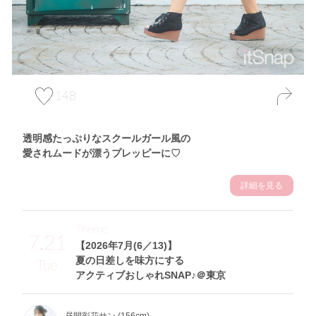
148
透明感たっぷりなスクールガール風の
愛されムードが漂うプレッピーに♡
詳細を見る
Theme
7.21
【2026年7月(6／13)】
夏の日差しを味方にする
Tue
アクティブおしゃれSNAP♪＠東京