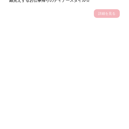
細見えするお仕事帰りのディナースタイル☆
詳細を見る
Theme
7.14
"【2026年7月(4／13)】
夏の日差しを味方にする
Tue
アクティブおしゃれSNAP♪＠東京"
保坂玲奈サン (157cm)
モデル、フィットネストレーナー・31歳