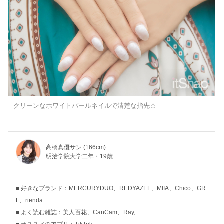
クリーンなホワイトパールネイルで清楚な指先☆
高橋真優サン (166cm)
明治学院大学二年・19歳
好きなブランド：MERCURYDUO、REDYAZEL、MIIA、Chico、GR
L、rienda
よく読む雑誌：美人百花、CanCam、Ray,