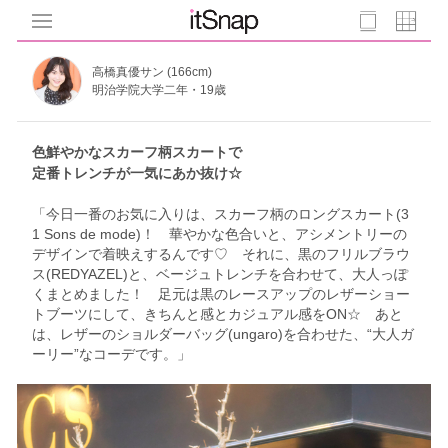
高橋真優サン (166cm)
明治学院大学二年・19歳
色鮮やかなスカーフ柄スカートで
定番トレンチが一気にあか抜け☆
「今日一番のお気に入りは、スカーフ柄のロングスカート(3
1 Sons de mode)！ 華やかな色合いと、アシメントリーの
デザインで着映えするんです♡ それに、黒のフリルブラウ
ス(REDYAZEL)と、ベージュトレンチを合わせて、大人っぽ
くまとめました！ 足元は黒のレースアップのレザーショー
トブーツにして、きちんと感とカジュアル感をON☆ あと
は、レザーのショルダーバッグ(ungaro)を合わせた、“大人ガ
ーリー”なコーデです。」