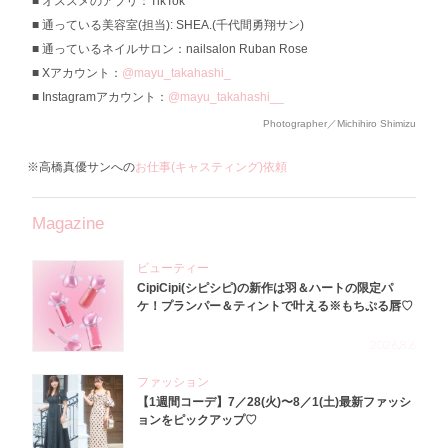
オススメのアプリ：TikTok
通っている美容室(担当): SHEA.(千代間勇翔サン)
通っているネイルサロン：nailsalon Ruban Rose
Xアカウント：
@mayu_takahashi_
Instagramアカウント：
@mayu_takahashi__
Photographer／Michihiro Shimizu
※高橋真優サンへの
お仕事(キャスティング)依頼
Magazine
ビューティー
CipiCipi(シピシピ)の新作は羽＆ハートの限定パ
ケ！プランパー＆ティントで叶える※もちぷる唇♡
2026.8.6
ファッション
【1週間コーデ】7／28(火)〜8／1(土)最新ファッシ
ョンをピックアップ♡