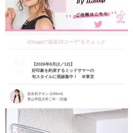
itSnapの“最新10コーデ”をチェック
Theme
8.7
【2026年8月(2／12)】
好印象を約束するミッドサマーの
Fri
旬スタイルに視線集中！ ＠東京
岩永莉子サン (149cm)
青山学院大学二年・20歳