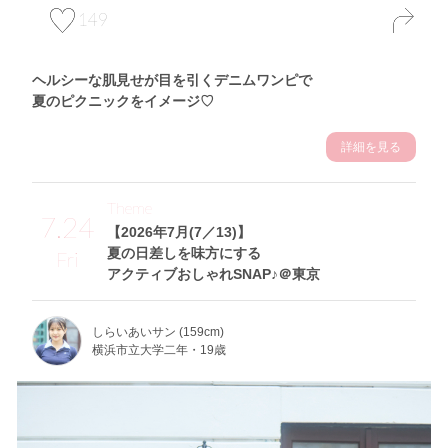
149
ヘルシーな肌見せが目を引くデニムワンピで
夏のピクニックをイメージ♡
詳細を見る
Theme
7.24
【2026年7月(7／13)】
夏の日差しを味方にする
Fri
アクティブおしゃれSNAP♪＠東京
しらいあいサン (159cm)
横浜市立大学二年・19歳