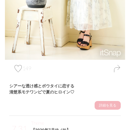
149
シアーな透け感とボウタイに恋する
清楚系モテワンピで夏のヒロイン♡
詳細を見る
Theme
7.31