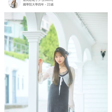
昼間彩花サン (156cm)
國學院大學四年・22歳