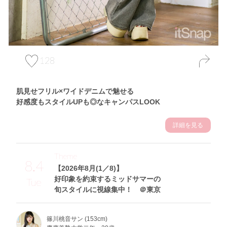
128
肌見せフリル×ワイドデニムで魅せる
好感度もスタイルUPも◎なキャンパスLOOK
詳細を見る
Theme
8.4
【2026年8月(1／8)】
好印象を約束するミッドサマーの
Tue
旬スタイルに視線集中！ ＠東京
篠川桃音サン (153cm)