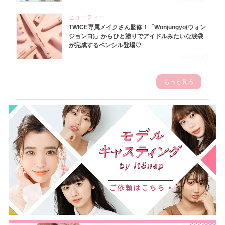
ビューティー
TWICE専属メイクさん監修！「Wonjungyo(ウォン
ジョンヨ)」からひと塗りでアイドルみたいな涙袋
が完成するペンシル登場♡
2023.3.23
もっと見る