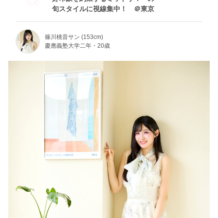
Tue
旬スタイルに視線集中！ ＠東京
篠川桃音サン (153cm)
慶應義塾大学二年・20歳