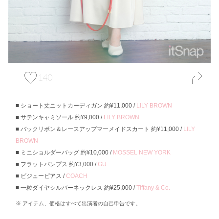
140
ショート丈ニットカーディガン 約¥11,000 /
LILY BROWN
サテンキャミソール 約¥9,000 /
LILY BROWN
バックリボン＆レースアップマーメイドスカート 約¥11,000 /
LILY
BROWN
ミニショルダーバッグ 約¥10,000 /
MOSSEL NEW YORK
フラットパンプス 約¥3,000 /
GU
ビジューピアス /
COACH
一粒ダイヤシルバーネックレス 約¥25,000 /
Tiffany & Co.
アイテム、価格はすべて出演者の自己申告です。