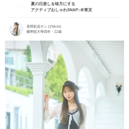
夏の日差しを味方にする
Tue
アクティブおしゃれSNAP♪＠東京
昼間彩花サン (156cm)
國學院大學四年・22歳