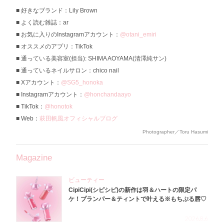
好きなブランド：Lily Brown
よく読む雑誌：ar
お気に入りのInstagramアカウント：
@otani_emiri
オススメのアプリ：TikTok
通っている美容室(担当): SHIMA AOYAMA(清澤純サン)
通っているネイルサロン：chico nail
Xアカウント：
@SG5_honoka
Instagramアカウント：
@honchandaayo
TikTok：
@honotok
Web：
萩田帆風オフィシャルブログ
Photographer／Toru Hasumi
Magazine
ビューティー
CipiCipi(シピシピ)の新作は羽＆ハートの限定パ
ケ！プランパー＆ティントで叶える※もちぷる唇♡
2026.8.6