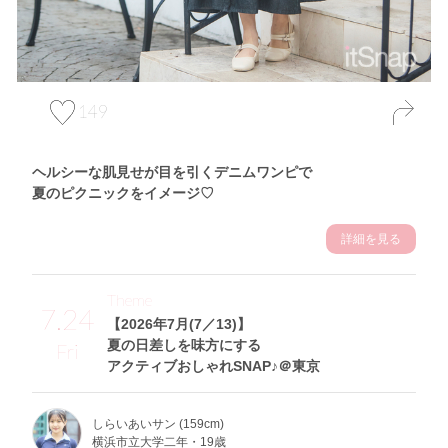
149
ヘルシーな肌見せが目を引くデニムワンピで
夏のピクニックをイメージ♡
詳細を見る
Theme
7.24
【2026年7月(7／13)】
夏の日差しを味方にする
Fri
アクティブおしゃれSNAP♪＠東京
しらいあいサン (159cm)
横浜市立大学二年・19歳