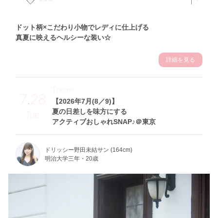
ドット柄×こだわり小物でレディに仕上げる
真夏に映えるヘルシーな装い☆
詳細を見る
Theme
7.28
【2026年7月(8／9)】
夏の日差しを味方にする
Tue
アクティブおしゃれSNAP♪＠東京
ドリッシー野田未結サン (164cm)
明治大学三年・20歳