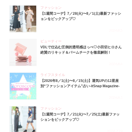
ファッション
【1週間コーデ】7／28(火)〜8／1(土)最新ファッシ
ョンをピックアップ♡
2026.8.5
ビューティー
VDLで仕込む圧倒的透明感ほっぺ♡小田切ヒロさん
絶賛のリキッド＆バームチークを徹底解剖！
2026.8.4
ライフスタイル
【2026年8／1(土)〜8／15(土)】運気UPの12星座
別“ファッションアイテム”占い-itSnap Magazine-
2026.8.1
ファッション
【1週間コーデ】7／21(火)〜7／25(土)最新ファッ
ションをピックアップ♡
2026.7.29