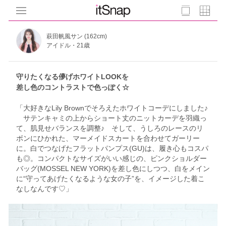
萩田帆風サン (162cm)
アイドル・21歳
守りたくなる儚げホワイトLOOKを
差し色のコントラストで色っぽく☆
「大好きなLily Brownでそろえたホワイトコーデにしました♪
サテンキャミの上からショート丈のニットカーデを羽織っ
て、肌見せバランスを調整♪ そして、うしろのレースのリ
ボンにひかれた、マーメイドスカートを合わせてガーリー
に。白でつなげたフラットパンプス(GU)は、履き心もコスパ
も◎。コンパクトなサイズがいい感じの、ピンクショルダー
バッグ(MOSSEL NEW YORK)を差し色にしつつ、白をメイン
に“守ってあげたくなるような女の子”を、イメージした着こ
なしなんです♡」