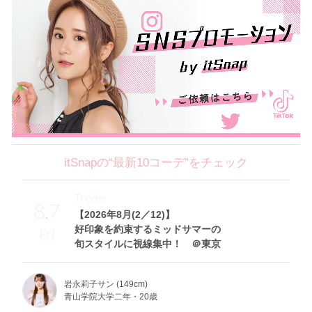
itSnapの“最新10コーデ”をチェック
Theme
8.7
【2026年8月(2／12)】
好印象を約束するミッドサマーの
Fri
旬スタイルに視線集中！ ＠東京
岩永莉子サン (149cm)
青山学院大学二年・20歳