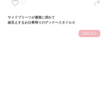
152
サイドプリーツが優雅に揺れて
細見えするお仕事帰りのディナースタイル☆
詳細を見る
Theme
7.14
"【2026年7月(4／13)】
夏の日差しを味方にする
Tue
アクティブおしゃれSNAP♪＠東京"
保坂玲奈サン (157cm)
モデル、フィットネストレーナー・31歳