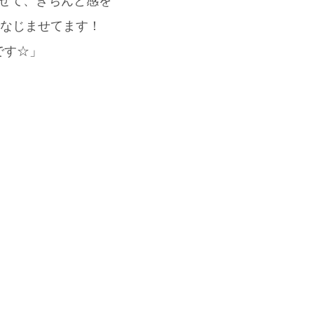
わせて、きちんと感を
)でなじませてます！
です☆」