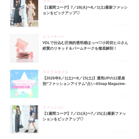
ファッション
【1週間コーデ】7／28(火)〜8／1(土)最新ファッシ
ョンをピックアップ♡
2026.8.5
ビューティー
VDLで仕込む圧倒的透明感ほっぺ♡小田切ヒロさん
絶賛のリキッド＆バームチークを徹底解剖！
2026.8.4
ライフスタイル
【2026年8／1(土)〜8／15(土)】運気UPの12星座
別“ファッションアイテム”占い-itSnap Magazine-
2026.8.1
ファッション
【1週間コーデ】7／21(火)〜7／25(土)最新ファッ
ションをピックアップ♡
2026.7.29