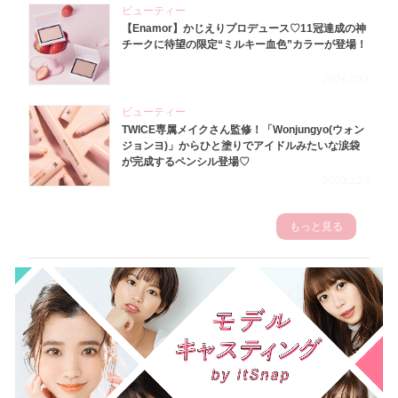
ビューティー
【Enamor】かじえりプロデュース♡11冠達成の神
チークに待望の限定“ミルキー血色”カラーが登場！
2026.7.27
ビューティー
TWICE専属メイクさん監修！「Wonjungyo(ウォン
ジョンヨ)」からひと塗りでアイドルみたいな涙袋
が完成するペンシル登場♡
2023.3.23
もっと見る