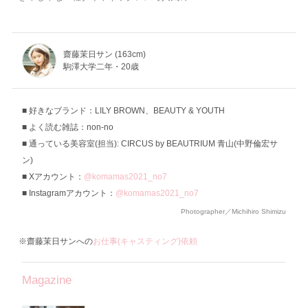
齋藤茉日サン (163cm)
駒澤大学二年・20歳
好きなブランド：LILY BROWN、BEAUTY & YOUTH
よく読む雑誌：non-no
通っている美容室(担当): CIRCUS by BEAUTRIUM 青山(中野倫宏サ
ン)
Xアカウント：
@komamas2021_no7
Instagramアカウント：
@komamas2021_no7
Photographer／Michihiro Shimizu
※齋藤茉日サンへの
お仕事(キャスティング)依頼
Magazine