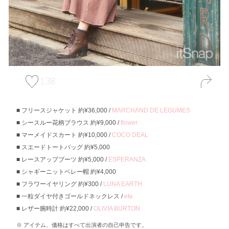
138
フリースジャケット 約¥36,000 /
MARCHAND DE LEGUMES
シースルー花柄ブラウス 約¥9,000 /
flower
マーメイドスカート 約¥10,000 /
COCO DEAL
スエードトートバッグ 約¥5,000
レースアップブーツ 約¥5,000 /
ESPERANZA
シャギーニットベレー帽 約¥4,000
フラワーイヤリング 約¥300 /
LUNA EARTH
一粒ダイヤ付きゴールドネックレス /
ete
レザー腕時計 約¥22,000 /
OLIVIA BURTON
アイテム、価格はすべて出演者の自己申告です。