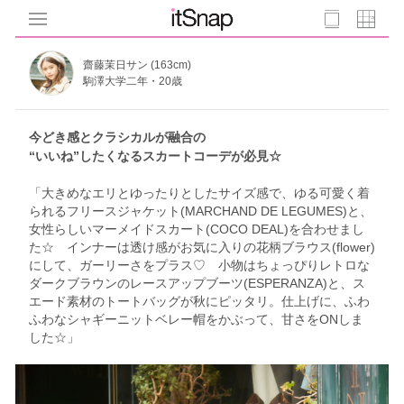
齋藤茉日サン (163cm)
駒澤大学二年・20歳
今どき感とクラシカルが融合の
“いいね”したくなるスカートコーデが必見☆
「大きめなエリとゆったりとしたサイズ感で、ゆる可愛く着
られるフリースジャケット(MARCHAND DE LEGUMES)と、
女性らしいマーメイドスカート(COCO DEAL)を合わせまし
た☆ インナーは透け感がお気に入りの花柄ブラウス(flower)
にして、ガーリーさをプラス♡ 小物はちょっぴりレトロな
ダークブラウンのレースアップブーツ(ESPERANZA)と、ス
エード素材のトートバッグが秋にピッタリ。仕上げに、ふわ
ふわなシャギーニットベレー帽をかぶって、甘さをONしま
した☆」