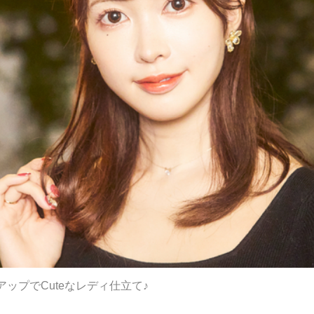
ップでCuteなレディ仕立て♪