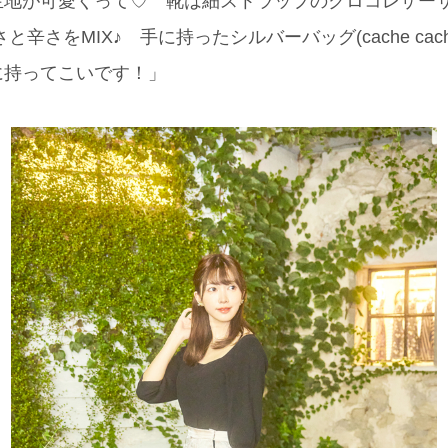
地が可愛くって♡ 靴は細ストラップのクロコレザーサンダ
さと辛さをMIX♪ 手に持ったシルバーバッグ(cache ca
に持ってこいです！」