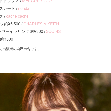
トトップス /
MERCURYDUO
カート /
rienda
 /
cache cache
¥6,500 /
CHARLES & KEITH
ーイヤリング 約¥300 /
3COINS
¥300
て出演者の自己申告です。